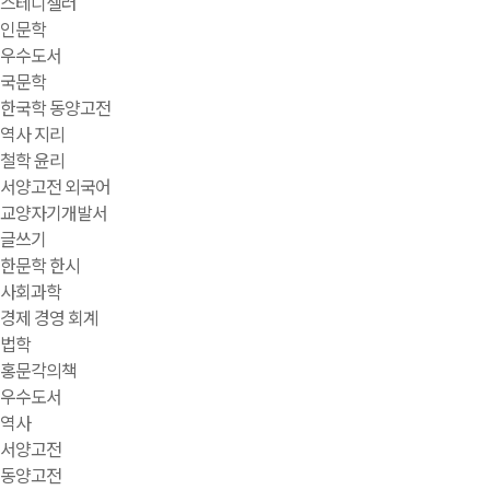
스테디셀러
인문학
우수도서
국문학
한국학 동양고전
역사 지리
철학 윤리
서양고전 외국어
교양자기개발서
글쓰기
한문학 한시
사회과학
경제 경영 회계
법학
홍문각의책
우수도서
역사
서양고전
동양고전