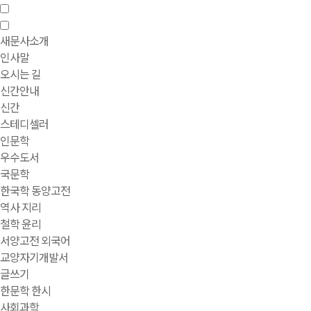
새문사소개
인사말
오시는 길
신간안내
신간
스테디셀러
인문학
우수도서
국문학
한국학 동양고전
역사 지리
철학 윤리
서양고전 외국어
교양자기개발서
글쓰기
한문학 한시
사회과학