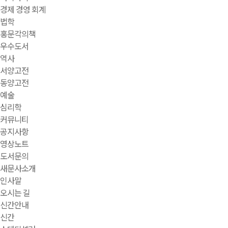
경제 경영 회계
법학
홍문각의책
우수도서
역사
서양고전
동양고전
예술
심리학
커뮤니티
공지사항
영상노트
도서문의
새문사소개
인사말
오시는 길
신간안내
신간