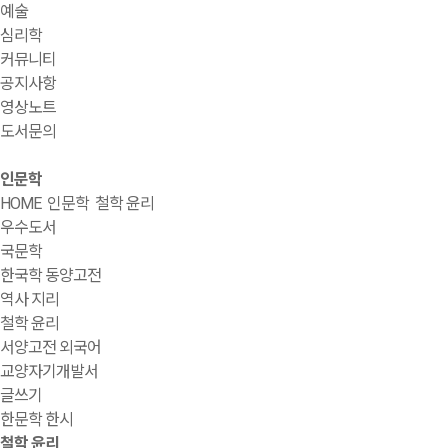
예술
심리학
커뮤니티
공지사항
영상노트
도서문의
인문학
HOME
인문학
철학 윤리
우수도서
국문학
한국학 동양고전
역사 지리
철학 윤리
서양고전 외국어
교양자기개발서
글쓰기
한문학 한시
철학 윤리