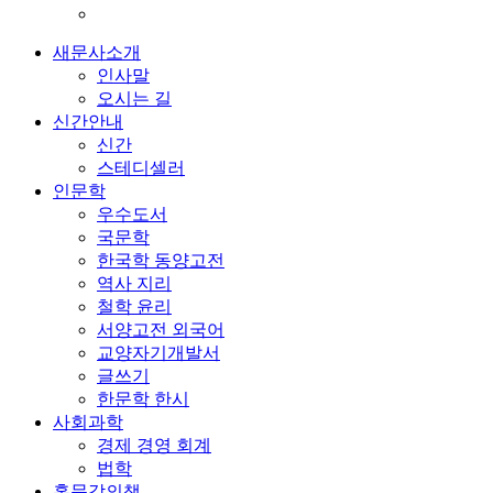
새문사소개
인사말
오시는 길
신간안내
신간
스테디셀러
인문학
우수도서
국문학
한국학 동양고전
역사 지리
철학 윤리
서양고전 외국어
교양자기개발서
글쓰기
한문학 한시
사회과학
경제 경영 회계
법학
홍문각의책