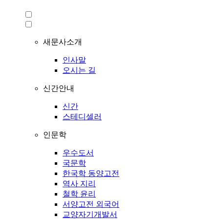
새문사소개
인사말
오시는 길
신간안내
신간
스테디셀러
인문학
우수도서
국문학
한국학 동양고전
역사 지리
철학 윤리
서양고전 외국어
교양자기개발서