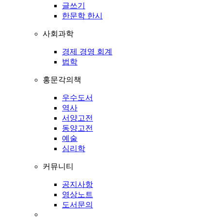
글쓰기
한문학 한시
사회과학
경제 경영 회계
법학
홍문각의책
우수도서
역사
서양고전
동양고전
예술
심리학
커뮤니티
공지사항
영상노트
도서문의