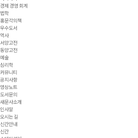
경제 경영 회계
법학
홍문각의책
우수도서
역사
서양고전
동양고전
예술
심리학
커뮤니티
공지사항
영상노트
도서문의
새문사소개
인사말
오시는 길
신간안내
신간