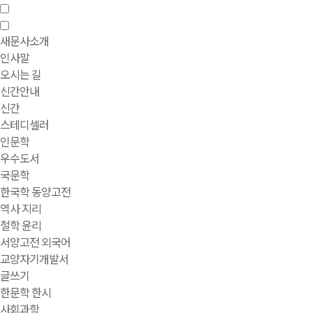
새문사소개
인사말
오시는 길
신간안내
신간
스테디셀러
인문학
우수도서
국문학
한국학 동양고전
역사 지리
철학 윤리
서양고전 외국어
교양자기개발서
글쓰기
한문학 한시
사회과학