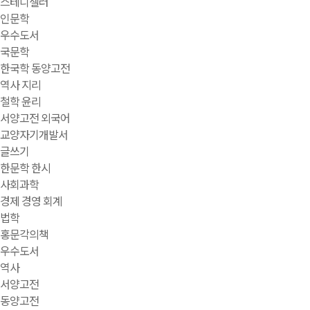
스테디셀러
인문학
우수도서
국문학
한국학 동양고전
역사 지리
철학 윤리
서양고전 외국어
교양자기개발서
글쓰기
한문학 한시
사회과학
경제 경영 회계
법학
홍문각의책
우수도서
역사
서양고전
동양고전