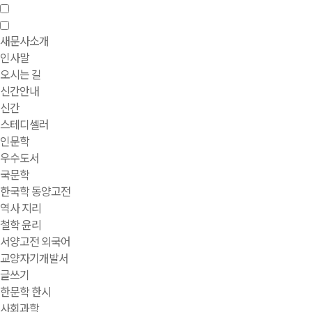
새문사소개
인사말
오시는 길
신간안내
신간
스테디셀러
인문학
우수도서
국문학
한국학 동양고전
역사 지리
철학 윤리
서양고전 외국어
교양자기개발서
글쓰기
한문학 한시
사회과학