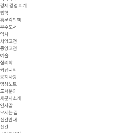
경제 경영 회계
법학
홍문각의책
우수도서
역사
서양고전
동양고전
예술
심리학
커뮤니티
공지사항
영상노트
도서문의
새문사소개
인사말
오시는 길
신간안내
신간