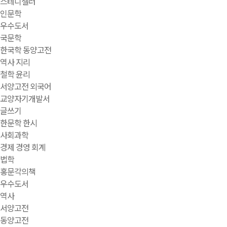
스테디셀러
인문학
우수도서
국문학
한국학 동양고전
역사 지리
철학 윤리
서양고전 외국어
교양자기개발서
글쓰기
한문학 한시
사회과학
경제 경영 회계
법학
홍문각의책
우수도서
역사
서양고전
동양고전