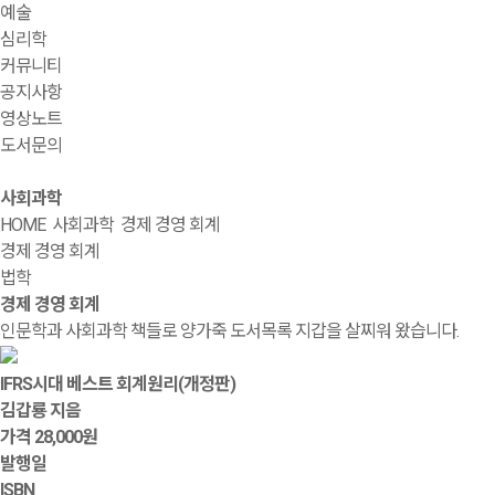
예술
심리학
커뮤니티
공지사항
영상노트
도서문의
사회과학
HOME
사회과학
경제 경영 회계
경제 경영 회계
법학
경제 경영 회계
인문학과 사회과학 책들로 양가죽 도서목록 지갑을 살찌워 왔습니다.
IFRS시대 베스트 회계원리(개정판)
김갑룡 지음
가격
28,000원
발행일
ISBN