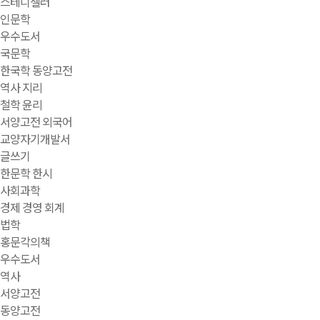
스테디셀러
인문학
우수도서
국문학
한국학 동양고전
역사 지리
철학 윤리
서양고전 외국어
교양자기개발서
글쓰기
한문학 한시
사회과학
경제 경영 회계
법학
홍문각의책
우수도서
역사
서양고전
동양고전