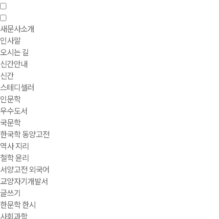
새문사소개
인사말
오시는 길
신간안내
신간
스테디셀러
인문학
우수도서
국문학
한국학 동양고전
역사 지리
철학 윤리
서양고전 외국어
교양자기개발서
글쓰기
한문학 한시
사회과학