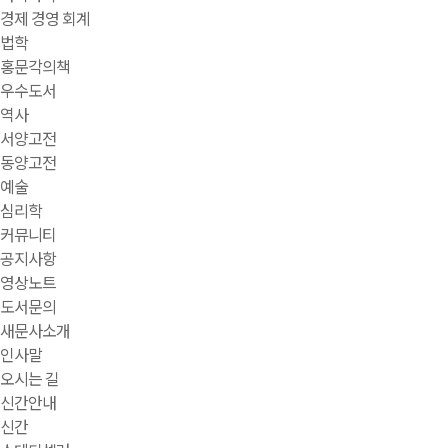
경제 경영 회계
법학
홍문각의책
우수도서
역사
서양고전
동양고전
예술
심리학
커뮤니티
공지사항
영상노트
도서문의
새문사소개
인사말
오시는 길
신간안내
신간