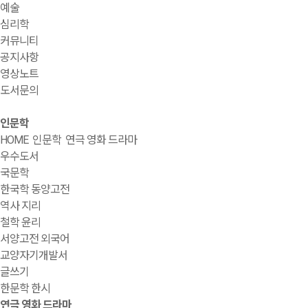
예술
심리학
커뮤니티
공지사항
영상노트
도서문의
인문학
HOME
인문학
연극 영화 드라마
우수도서
국문학
한국학 동양고전
역사 지리
철학 윤리
서양고전 외국어
교양자기개발서
글쓰기
한문학 한시
연극 영화 드라마