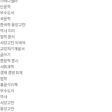
스테디셀러
인문학
우수도서
국문학
한국학 동양고전
역사 지리
철학 윤리
서양고전 외국어
교양자기개발서
글쓰기
한문학 한시
사회과학
경제 경영 회계
법학
홍문각의책
우수도서
역사
서양고전
동양고전