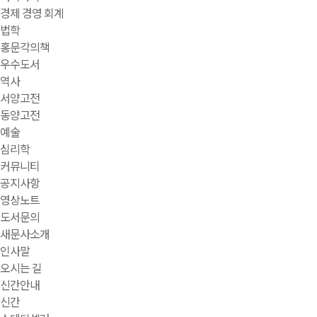
경제 경영 회계
법학
홍문각의책
우수도서
역사
서양고전
동양고전
예술
심리학
커뮤니티
공지사항
영상노트
도서문의
새문사소개
인사말
오시는 길
신간안내
신간