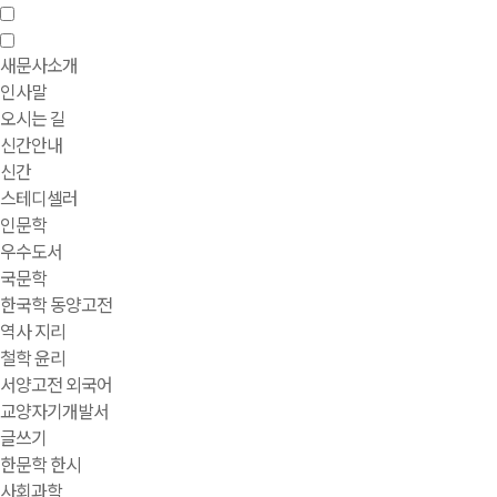
새문사소개
인사말
오시는 길
신간안내
신간
스테디셀러
인문학
우수도서
국문학
한국학 동양고전
역사 지리
철학 윤리
서양고전 외국어
교양자기개발서
글쓰기
한문학 한시
사회과학