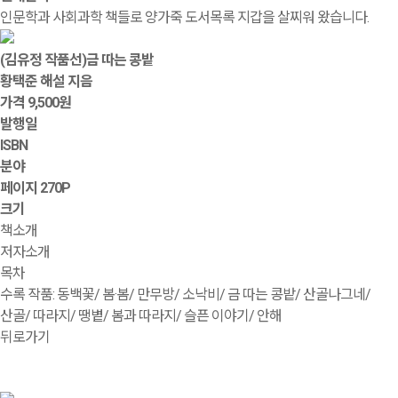
인문학과 사회과학 책들로 양가죽 도서목록 지갑을 살찌워 왔습니다.
(김유정 작품선)금 따는 콩밭
황택준 해설 지음
가격
9,500원
발행일
ISBN
분야
페이지
270P
크기
책소개
저자소개
목차
수록 작품: 동백꽃/ 봄·봄/ 만무방/ 소낙비/ 금 따는 콩밭/ 산골나그네/
산골/ 따라지/ 땡볕/ 봄과 따라지/ 슬픈 이야기/ 안해
뒤로가기