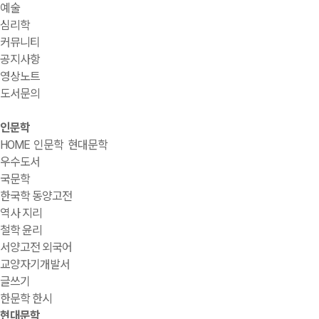
예술
심리학
커뮤니티
공지사항
영상노트
도서문의
인문학
HOME
인문학
현대문학
우수도서
국문학
한국학 동양고전
역사 지리
철학 윤리
서양고전 외국어
교양자기개발서
글쓰기
한문학 한시
현대문학