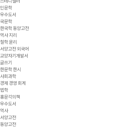
스테디셀러
인문학
우수도서
국문학
한국학 동양고전
역사 지리
철학 윤리
서양고전 외국어
교양자기개발서
글쓰기
한문학 한시
사회과학
경제 경영 회계
법학
홍문각의책
우수도서
역사
서양고전
동양고전