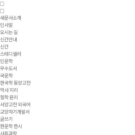
새문사소개
인사말
오시는 길
신간안내
신간
스테디셀러
인문학
우수도서
국문학
한국학 동양고전
역사 지리
철학 윤리
서양고전 외국어
교양자기개발서
글쓰기
한문학 한시
사회과학