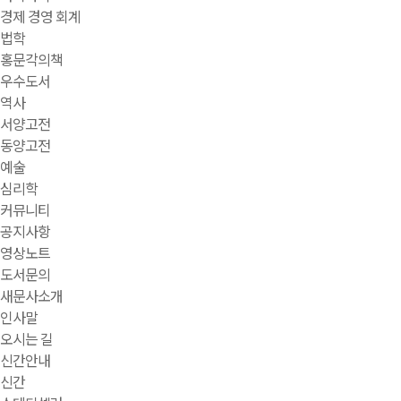
경제 경영 회계
법학
홍문각의책
우수도서
역사
서양고전
동양고전
예술
심리학
커뮤니티
공지사항
영상노트
도서문의
새문사소개
인사말
오시는 길
신간안내
신간