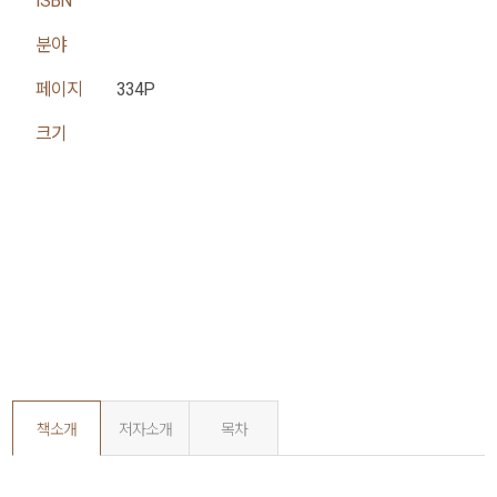
ISBN
분야
페이지
334P
크기
책소개
저자소개
목차