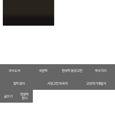
인문학
HOME
인문학
고전문학
우수도서
국문학
한국학 동양고전
역사 지리
철학 윤리
서양고전 외국어
교양자기개발서
한문학
글쓰기
한시