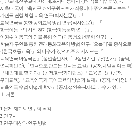
,
,
,
.
경인교대
전주교대
한신대
호서대 등에서 강사직을 역임하였다
.
서울대 국어교육연구소 연구원으로 재직중이다
주요 논문으로는
「
(
)
,
가면극 연행 체험 교육 연구
박사논문
」
「
(
)
,
교육연극을 통한 동화교육 방법 연구
석사논문
」
「
(
)
,
한국아동극의 사적 전개
한국아동문학 연구
」
「
(
)
,
이원수 아동극의 인물 유형 연구
아동청소년문학 연구
」
「
- '
'
학습자 구연을 통한 전래동화교육의 방법 연구
오늘이
를 중심으로
-(
)
,
한국초등교육
」
외 다수가 있으며
주요 저서로는
『
(
),
(
,
교육연극 아동극집
』
정인출판사
『
교실연기란 무엇인가
』
공역
),
(
,
),
연극과인간
『
연극으로 만드는 신나는 교실
』
공저
내일을 여는 책
(
,
),
(
,
『
내맘대로 할 거야
』
공저
한국가이던스
『
교육연극
』
공저
),
(
,
),
우리교육
『
교육연극과 국어교육의 방법과 실제
』
공저
박이정
『
(
,
)
.
교육연극 수업 어떻게 할까
』
공저
정인출판사
외 다수가 있다
.
Ⅰ
서론
1.
문제 제기와 연구의 목적
2.
연구사
3.
연구 대상과 연구 방법