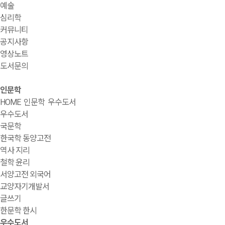
예술
심리학
커뮤니티
공지사항
영상노트
도서문의
인문학
HOME
인문학
우수도서
우수도서
국문학
한국학 동양고전
역사 지리
철학 윤리
서양고전 외국어
교양자기개발서
글쓰기
한문학 한시
우수도서