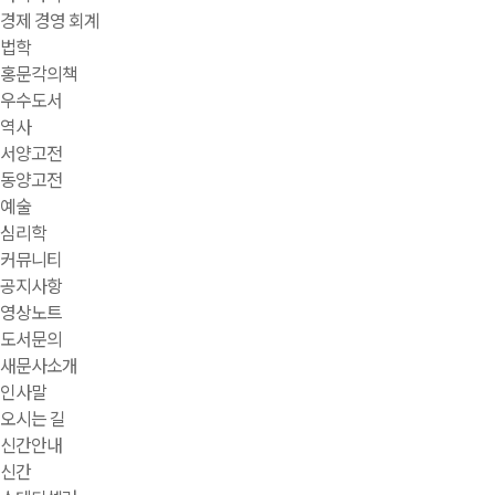
경제 경영 회계
법학
홍문각의책
우수도서
역사
서양고전
동양고전
예술
심리학
커뮤니티
공지사항
영상노트
도서문의
새문사소개
인사말
오시는 길
신간안내
신간