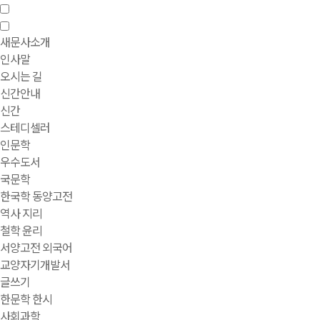
새문사소개
인사말
오시는 길
신간안내
신간
스테디셀러
인문학
우수도서
국문학
한국학 동양고전
역사 지리
철학 윤리
서양고전 외국어
교양자기개발서
글쓰기
한문학 한시
사회과학