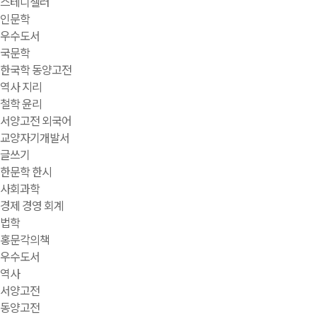
스테디셀러
인문학
우수도서
국문학
한국학 동양고전
역사 지리
철학 윤리
서양고전 외국어
교양자기개발서
글쓰기
한문학 한시
사회과학
경제 경영 회계
법학
홍문각의책
우수도서
역사
서양고전
동양고전