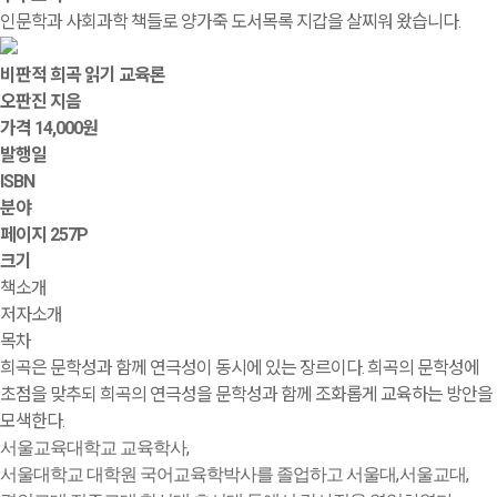
인문학과 사회과학 책들로 양가죽 도서목록 지갑을 살찌워 왔습니다.
비판적 희곡 읽기 교육론
오판진 지음
가격
14,000원
발행일
ISBN
분야
페이지
257P
크기
책소개
저자소개
목차
희곡은 문학성과 함께 연극성이 동시에 있는 장르이다. 희곡의 문학성에
초점을 맞추되 희곡의 연극성을 문학성과 함께 조화롭게 교육하는 방안을
모색한다.
,
서울교육대학교 교육학사
,
,
서울대학교 대학원 국어교육학박사를 졸업하고 서울대
서울교대