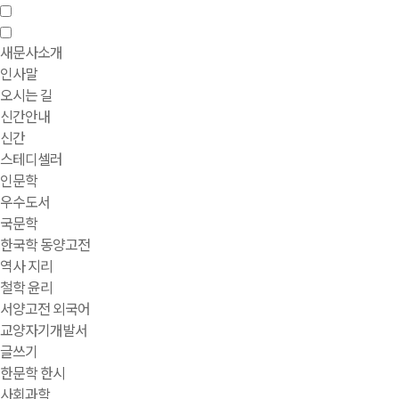
새문사소개
인사말
오시는 길
신간안내
신간
스테디셀러
인문학
우수도서
국문학
한국학 동양고전
역사 지리
철학 윤리
서양고전 외국어
교양자기개발서
글쓰기
한문학 한시
사회과학