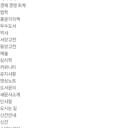
경제 경영 회계
법학
홍문각의책
우수도서
역사
서양고전
동양고전
예술
심리학
커뮤니티
공지사항
영상노트
도서문의
새문사소개
인사말
오시는 길
신간안내
신간