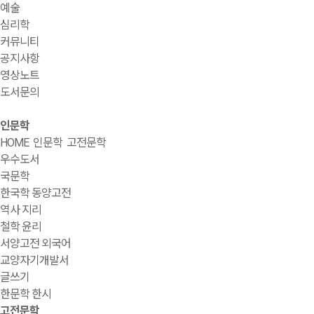
예술
심리학
커뮤니티
공지사항
영상노트
도서문의
인문학
HOME
인문학
고전문학
우수도서
국문학
한국학 동양고전
역사 지리
철학 윤리
서양고전 외국어
교양자기개발서
글쓰기
한문학 한시
고전문학