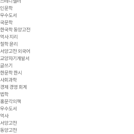
스테디셀러
인문학
우수도서
국문학
한국학 동양고전
역사 지리
철학 윤리
서양고전 외국어
교양자기개발서
글쓰기
한문학 한시
사회과학
경제 경영 회계
법학
홍문각의책
우수도서
역사
서양고전
동양고전