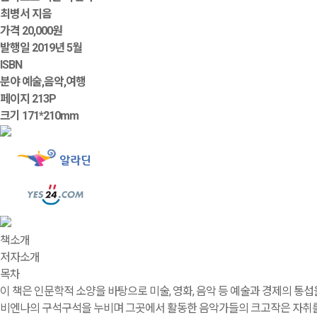
최병서 지음
가격
20,000원
발행일
2019년 5월
ISBN
분야
예술,음악,여행
페이지
213P
크기
171*210mm
책소개
저자소개
목차
이 책은 인문학적 소양을 바탕으로 미술, 영화, 음악 등 예술과 경제의 통
비엔나의 구석구석을 누비며 그곳에서 활동한 음악가들의 크고작은 자취를