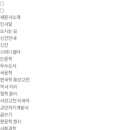
새문사소개
인사말
오시는 길
신간안내
신간
스테디셀러
인문학
우수도서
국문학
한국학 동양고전
역사 지리
철학 윤리
서양고전 외국어
교양자기개발서
글쓰기
한문학 한시
사회과학