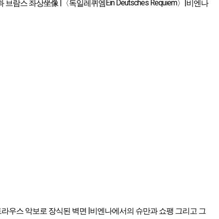
|
Ein Deutsches Requiem
|
 브람스 좌상坐像
〈독일레퀴엠
〉
비엔나
|
트라우스 악보로 장식된 벽면
비엔나에서의 슈만과 쇼팽 그리고 그