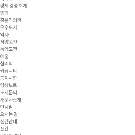
경제 경영 회계
법학
홍문각의책
우수도서
역사
서양고전
동양고전
예술
심리학
커뮤니티
공지사항
영상노트
도서문의
새문사소개
인사말
오시는 길
신간안내
신간