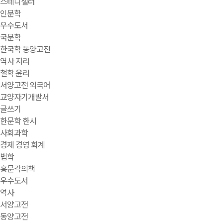
스테디셀러
인문학
우수도서
국문학
한국학 동양고전
역사 지리
철학 윤리
서양고전 외국어
교양자기개발서
글쓰기
한문학 한시
사회과학
경제 경영 회계
법학
홍문각의책
우수도서
역사
서양고전
동양고전