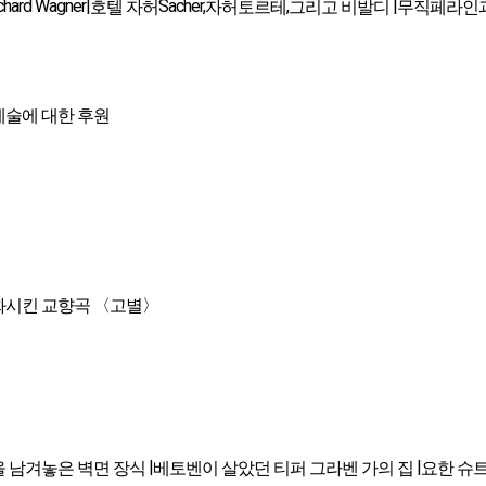
chard Wagner|
Sacher,
,
|
호텔 자허
자허토르테
그리고 비발디
무직페라인과
예술에 대한 후원
화시킨 교향곡 〈고별〉
|
|
 남겨놓은 벽면 장식
베토벤이 살았던 티퍼 그라벤 가의 집
요한 슈