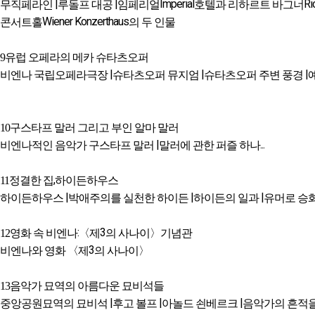
|
|
Imperial
Ri
무직페라인
루돌프 대공
임페리얼
호텔과 리하르트 바그너
Wiener Konzerthaus
콘서트홀
의 두 인물
9
유럽 오페라의 메카 슈타츠오퍼
|
|
|
비엔나 국립오페라극장
슈타츠오퍼 뮤지엄
슈타츠오퍼 주변 풍경
10
구스타프 말러 그리고 부인 알마 말러
|
...
비엔나적인 음악가 구스타프 말러
말러에 관한 퍼즐 하나
,
11
정결한 집
하이든하우스
|
|
|
하이든하우스
박애주의를 실천한 하이든
하이든의 일과
유머로 승
:
3
12
영화 속 비엔나
〈제
의 사나이〉기념관
3
비엔나와 영화 〈제
의 사나이〉
13
음악가 묘역의 아름다운 묘비석들
|
|
|
중앙공원묘역의 묘비석
후고 볼프
아놀드 쇤베르크
음악가의 흔적을