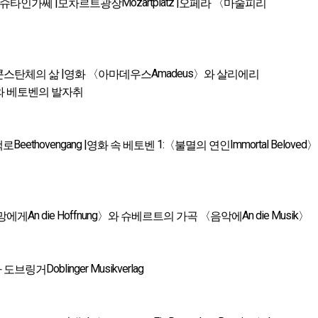
|
Mozartplatz |
헨슈타인가쎄
모차르트광장
오페라 〈마술피리
|
Amadeus
콘스탄체의 삶
영화 〈아마데우스
〉와 살리에리
 베토벤의 발자취
Beethovengang |
1:
Immortal Beloved
책로
영화 속 베토벤
〈불멸의 연인
〉
An die Hoffnung
An die Musik
망에게
〉와 슈베르트의 가곡 〈음악에
〉
Doblinger Musikverlag
사 도브링거