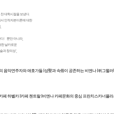
 찬 대학시절을 보냈다
.
에서 인적자본이론에 대한
며
,
하다〉뿐만 아니라
,
대한 날카로운
예술과 창의성’
,
|
|
의 음악연주자와 애호가들
성聖과 속俗이 공존하는 비엔나
퓌그뮐러
|
|
카페 하벨카
카페 첸트랄
비엔나 카페문화의 중심 프란치스카너플라