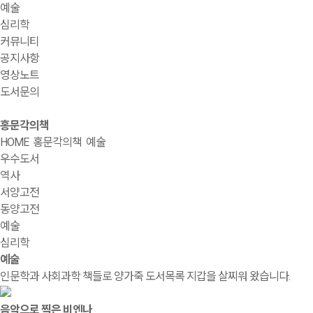
예술
심리학
커뮤니티
공지사항
영상노트
도서문의
홍문각의책
HOME
홍문각의책
예술
우수도서
역사
서양고전
동양고전
예술
심리학
예술
인문학과 사회과학 책들로 양가죽 도서목록 지갑을 살찌워 왔습니다.
음악으로 찍은 비엔나