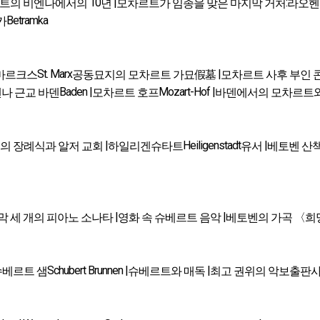
10
|
:
트의 비엔나에서의
년
모차르트가 임종을 맞은 마지막 거처
라오
Betramka
카
St. Marx
|
마르크스
공동묘지의 모차르트 가묘假墓
모차르트 사후 부인 
Baden |
Mozart-Hof |
나 근교 바덴
모차르트 호프
바덴에서의 모차르트와
|
Heiligenstadt
|
의 장례식과 알저 교회
하일리겐슈타트
유서
베토벤 산
|
|
 세 개의 피아노 소나타
영화 속 슈베르트 음악
베토벤의 가곡 〈희
Schubert Brunnen |
|
슈베르트 샘
슈베르트와 매독
최고 권위의 악보출판