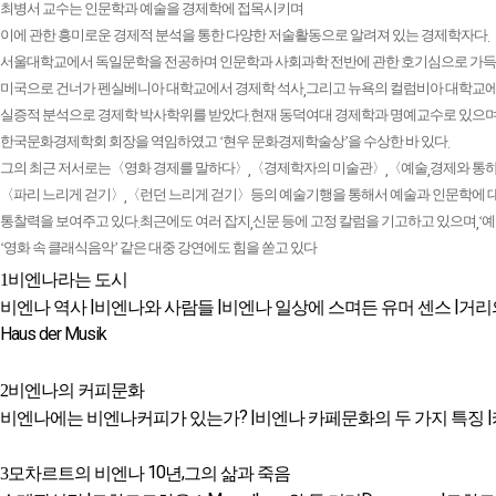
최병서 교수는 인문학과 예술을 경제학에 접목시키며
이에 관한 흥미로운 경제적 분석을 통한 다양한 저술활동으로 알려져 있는 경제학자다
.
서울대학교에서 독일문학을 전공하며 인문학과 사회과학 전반에 관한 호기심으로 가득
미국으로 건너가 펜실베니아 대학교에서 경제학 석사
그리고 뉴욕의 컬럼비아 대학교
,
실증적 분석으로 경제학 박사학위를 받았다
현재 동덕여대 경제학과 명예교수로 있으
.
한국문화경제학회 회장을 역임하였고 ‘현우 문화경제학술상’을 수상한 바 있다
.
그의 최근 저서로는〈영화 경제를 말하다〉
〈경제학자의 미술관〉
〈예술
경제와 통
,
,
,
〈파리 느리게 걷기〉
〈런던 느리게 걷기〉등의 예술기행을 통해서 예술과 인문학에 
,
통찰력을 보여주고 있다
최근에도 여러 잡지
신문 등에 고정 칼럼을 기고하고 있으며
‘
.
,
,
‘영화 속 클래식음악’ 같은 대중 강연에도 힘을 쏟고 있다
1
비엔나라는 도시
|
|
|
비엔나 역사
비엔나와 사람들
비엔나 일상에 스며든 유머 센스
거리
Haus der Musik
2
비엔나의 커피문화
? |
|
비엔나에는 비엔나커피가 있는가
비엔나 카페문화의 두 가지 특징
10
,
3
모차르트의 비엔나
년
그의 삶과 죽음