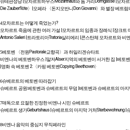
|
Mozarthaus
Domgasse |
슈테판성당
모차르트하우스
와 돔 거리
모차르
Die Zauberflöte
|
Don Giovanni
〉
오페라 〈돈지오반니
〉와 별장 베트람
?
4
모차르트는 어떻게 죽었는가
|
|
모차르트 죽음에 관한 여러 가설
모차르트의 임종과 장례식
장크트 
Antonio Salieri |
Tratoria
|
트라토리아
살리에리
콘스탄체 모차르트와 비엔
Pastorale
5
베토벤 〈전원
교향곡〉과 하일리겐슈타트
|
Alser
|
비엔나의 베토벤하우스
알저
지역의 베토벤이 서거한 집
베토벤
|
2:
Copying Beethoven
영화 속 베토벤
〈카핑 베토벤
〉
6
슈베르트의 베토벤 따라잡기
:
|
슈베르트 공원
베토벤과 슈베르트의 무덤
베토벤과 슈베르트의 마지막
7
매독으로 요절한 진정한 비엔나 시민 슈베르트
Geburtshaus |
Sterbewohnung |
슈베르트 생가
슈베르트의 마지막 거처
8
비엔나 음악의 중심지 무직페라인