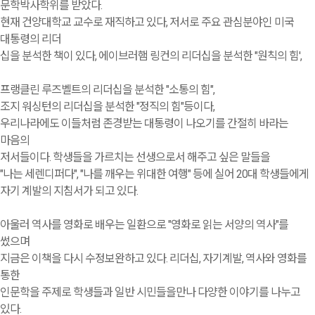
문학박사학위를 받았다.
현재 건양대학교 교수로 재직하고 있다, 저서로 주요 관심분야인 미국
대통령의 리더
십을 분석한 책이 있다, 에이브러햄 링컨의 리더십을 분석한 "원칙의 힘',
프랭클린 루즈벨트의 리더십을 분석한 "소통의 힘",
조지 워싱턴의 리더십을 분석한 "정직의 힘"등이다,
우리나라에도 이들처럼 존경받는 대통령이 나오기를 간절히 바라는
마음의
저서들이다. 학생들을 가르치는 선생으로서 해주고 싶은 말들을
"나는 세렌디퍼다", "나를 깨우는 위대한 여행" 등에 실어 20대 학생들에게
자기 계발의 지침서가 되고 있다.
아울러 역사를 영화로 배우는 일환으로 "영화로 읽는 서양의 역사"를
썼으며
지금은 이책을 다시 수정보완하고 있다. 리더십, 자기계발, 역사와 영화를
통한
인문학을 주제로 학생들과 일반 시민들을만나 다양한 이야기를 나누고
있다.