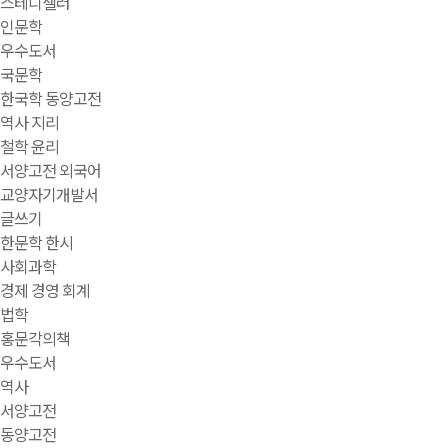
스테디셀러
인문학
우수도서
국문학
한국학 동양고전
역사 지리
철학 윤리
서양고전 외국어
교양자기개발서
글쓰기
한문학 한시
사회과학
경제 경영 회계
법학
홍문각의책
우수도서
역사
서양고전
동양고전