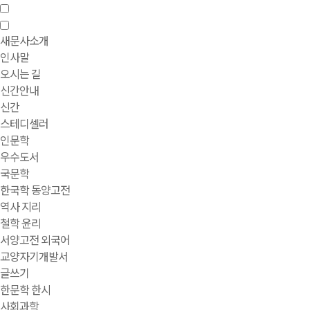
새문사소개
인사말
오시는 길
신간안내
신간
스테디셀러
인문학
우수도서
국문학
한국학 동양고전
역사 지리
철학 윤리
서양고전 외국어
교양자기개발서
글쓰기
한문학 한시
사회과학