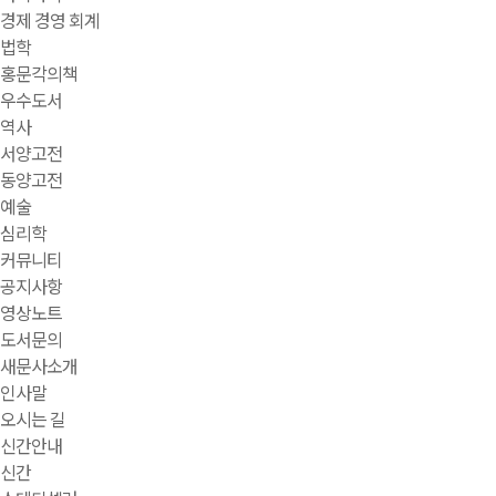
경제 경영 회계
법학
홍문각의책
우수도서
역사
서양고전
동양고전
예술
심리학
커뮤니티
공지사항
영상노트
도서문의
새문사소개
인사말
오시는 길
신간안내
신간