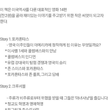
이 책은 미국역사를 다룬 대표적인 영화 14편
(전 2권)을 골라 재미있는 이야기를 주고받기 위한 작은 씨앗이 되고자
한다.
Story 1. 포카혼타스
- 영국 이주민들이 아메리카에 정착하게 된 이유는 무엇일까요?
* 이사벨 1세와 콜럼버스와의 만남
* 콜럼버스의 인디언
* 유럽 강대국의 탐험 경쟁과 영국의 승리
* 존 스미스와 포카혼타스
* 포카혼타스와 존 롤프, 그리고 담배
Story 2. 크루서블
- 주류가 비주류로부터 위협을 받을 때 그들은 '마녀사냥'을 즐깁니다.
* 청교도 혁명과 명예혁명
* 필그림과 추수감사절