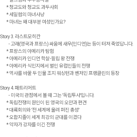
* 청교도와 청교도 과두사회
* 세일럼의 마녀사냥
* 마녀는 왜 대부분 여성인가요?
Story 3. 라스트모히칸
- 고래(영국과 프랑스) 싸움에 새우(인디언)는 등이 터져 죽었답니다.
* 프랑스의 아메리카 탐험
* 아메리카 인디언 학살-필립 왕 전쟁
* 아메리카 식민지에서 벌인 유럽인들의 전쟁
* 역사를 바꿀 두 인물 조지 워싱턴과 벤저민 프랭클린의 등장
Story 4. 패트리어트
- 미국의 관점에서 볼 때 그는 '독립투사'입니다.
* 독립전쟁의 원인이 된 영국의 오만과 편견
* 대륙회의와 '전 세계에 울려 퍼진 총성'
* 오합지졸이 세계 최강의 군대를 이겼다
* 약자가 강자를 이긴 전쟁