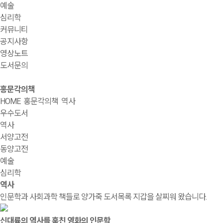
예술
심리학
커뮤니티
공지사항
영상노트
도서문의
홍문각의책
HOME
홍문각의책
역사
우수도서
역사
서양고전
동양고전
예술
심리학
역사
인문학과 사회과학 책들로 양가죽 도서목록 지갑을 살찌워 왔습니다.
신대륙의 역사를 훔친 영화의 인문학