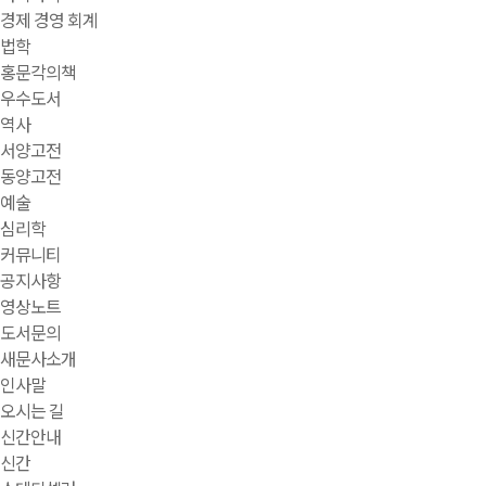
경제 경영 회계
법학
홍문각의책
우수도서
역사
서양고전
동양고전
예술
심리학
커뮤니티
공지사항
영상노트
도서문의
새문사소개
인사말
오시는 길
신간안내
신간