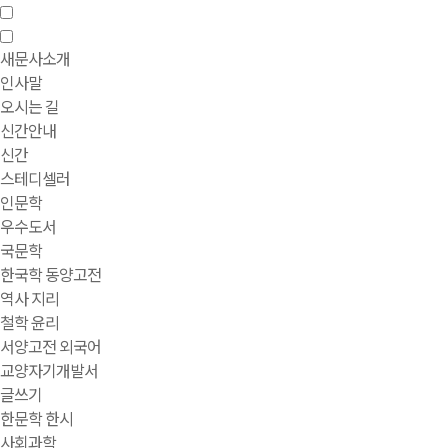
새문사소개
인사말
오시는 길
신간안내
신간
스테디셀러
인문학
우수도서
국문학
한국학 동양고전
역사 지리
철학 윤리
서양고전 외국어
교양자기개발서
글쓰기
한문학 한시
사회과학