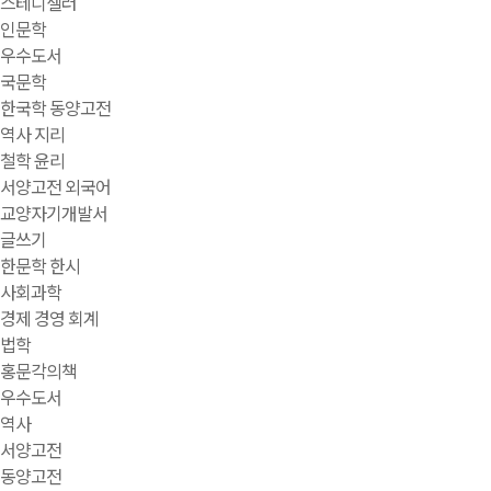
스테디셀러
인문학
우수도서
국문학
한국학 동양고전
역사 지리
철학 윤리
서양고전 외국어
교양자기개발서
글쓰기
한문학 한시
사회과학
경제 경영 회계
법학
홍문각의책
우수도서
역사
서양고전
동양고전