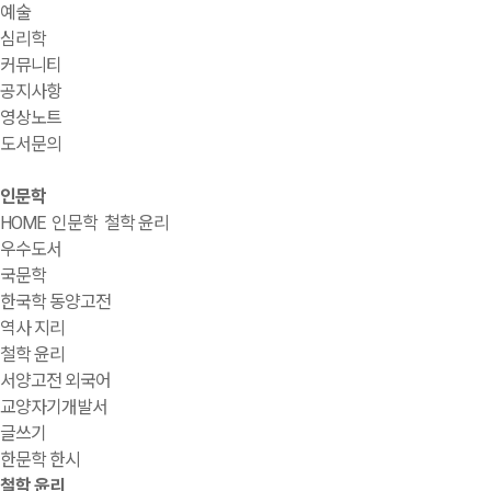
예술
심리학
커뮤니티
공지사항
영상노트
도서문의
인문학
HOME
인문학
철학 윤리
우수도서
국문학
한국학 동양고전
역사 지리
철학 윤리
서양고전 외국어
교양자기개발서
글쓰기
한문학 한시
철학 윤리