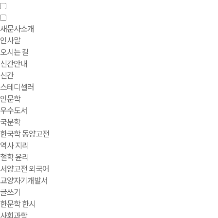
새문사소개
인사말
오시는 길
신간안내
신간
스테디셀러
인문학
우수도서
국문학
한국학 동양고전
역사 지리
철학 윤리
서양고전 외국어
교양자기개발서
글쓰기
한문학 한시
사회과학