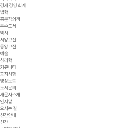
경제 경영 회계
법학
홍문각의책
우수도서
역사
서양고전
동양고전
예술
심리학
커뮤니티
공지사항
영상노트
도서문의
새문사소개
인사말
오시는 길
신간안내
신간