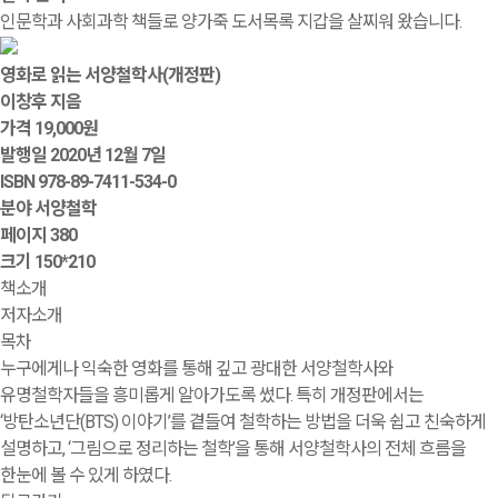
인문학과 사회과학 책들로 양가죽 도서목록 지갑을 살찌워 왔습니다.
영화로 읽는 서양철학사(개정판)
이창후 지음
가격
19,000원
발행일
2020년 12월 7일
ISBN
978-89-7411-534-0
분야
서양철학
페이지
380
크기
150*210
책소개
저자소개
목차
누구에게나 익숙한 영화를 통해 깊고 광대한 서양철학사와
유명철학자들을 흥미롭게 알아가도록 썼다. 특히 개정판에서는
‘방탄소년단(BTS) 이야기’를 곁들여 철학하는 방법을 더욱 쉽고 친숙하게
설명하고, ‘그림으로 정리하는 철학’을 통해 서양철학사의 전체 흐름을
한눈에 볼 수 있게 하였다.