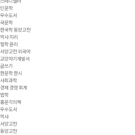
스테디셀러
인문학
우수도서
국문학
한국학 동양고전
역사 지리
철학 윤리
서양고전 외국어
교양자기개발서
글쓰기
한문학 한시
사회과학
경제 경영 회계
법학
홍문각의책
우수도서
역사
서양고전
동양고전