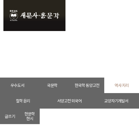
인문학
HOME
인문학
역사 지리
우수도서
국문학
한국학 동양고전
역사 지리
철학 윤리
서양고전 외국어
교양자기개발서
한문학
글쓰기
한시