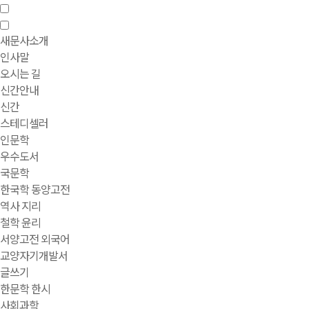
새문사소개
인사말
오시는 길
신간안내
신간
스테디셀러
인문학
우수도서
국문학
한국학 동양고전
역사 지리
철학 윤리
서양고전 외국어
교양자기개발서
글쓰기
한문학 한시
사회과학