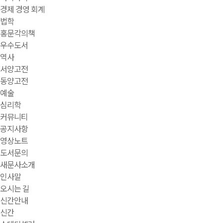
경제 경영 회계
법학
홍문각의책
우수도서
역사
서양고전
동양고전
예술
심리학
커뮤니티
공지사항
영상노트
도서문의
새문사소개
인사말
오시는 길
신간안내
신간