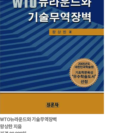
WTO뉴라운드와 기술무역장벽
왕상한 지음