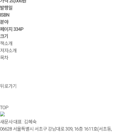
가격
20,000원
발행일
ISBN
분야
페이지
334P
크기
책소개
저자소개
목차
뒤로가기
TOP
새문사
대표 : 김혜숙
06628 서울특별시 서초구 강남대로 309, 16층 1611호(서초동,