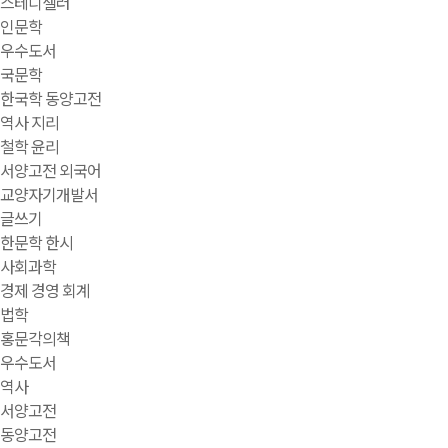
스테디셀러
인문학
우수도서
국문학
한국학 동양고전
역사 지리
철학 윤리
서양고전 외국어
교양자기개발서
글쓰기
한문학 한시
사회과학
경제 경영 회계
법학
홍문각의책
우수도서
역사
서양고전
동양고전