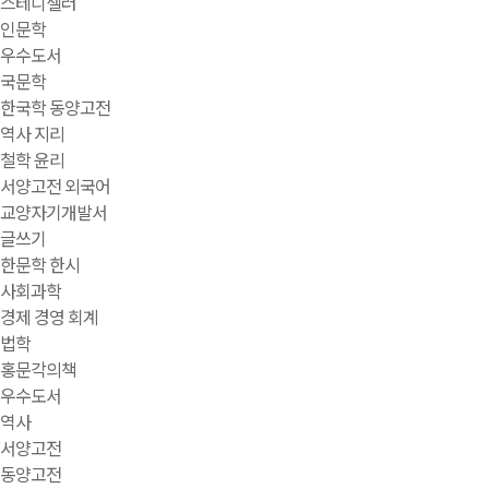
스테디셀러
인문학
우수도서
국문학
한국학 동양고전
역사 지리
철학 윤리
서양고전 외국어
교양자기개발서
글쓰기
한문학 한시
사회과학
경제 경영 회계
법학
홍문각의책
우수도서
역사
서양고전
동양고전