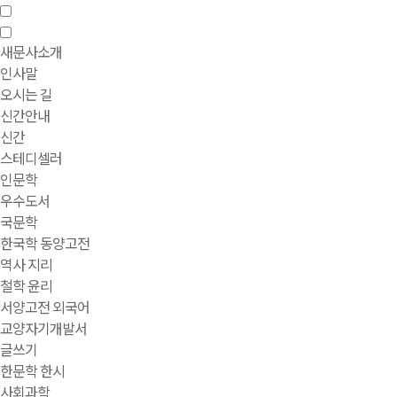
새문사소개
인사말
오시는 길
신간안내
신간
스테디셀러
인문학
우수도서
국문학
한국학 동양고전
역사 지리
철학 윤리
서양고전 외국어
교양자기개발서
글쓰기
한문학 한시
사회과학