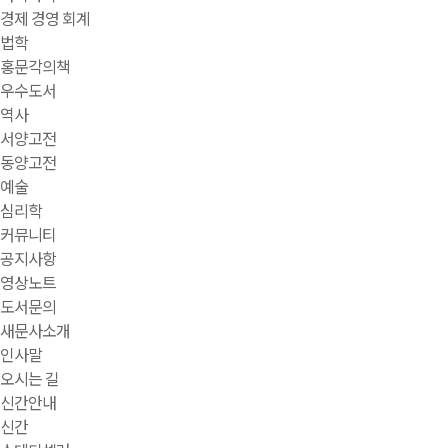
경제 경영 회계
법학
홍문각의책
우수도서
역사
서양고전
동양고전
예술
심리학
커뮤니티
공지사항
영상노트
도서문의
새문사소개
인사말
오시는 길
신간안내
신간