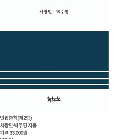
민법총칙(제2판)
서광민·박주영 지음
가격
33,000원