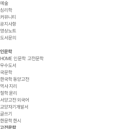
예술
심리학
커뮤니티
공지사항
영상노트
도서문의
인문학
HOME
인문학
고전문학
우수도서
국문학
한국학 동양고전
역사 지리
철학 윤리
서양고전 외국어
교양자기개발서
글쓰기
한문학 한시
고전문학