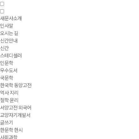
새문사소개
인사말
오시는 길
신간안내
신간
스테디셀러
인문학
우수도서
국문학
한국학 동양고전
역사 지리
철학 윤리
서양고전 외국어
교양자기개발서
글쓰기
한문학 한시
사회과학