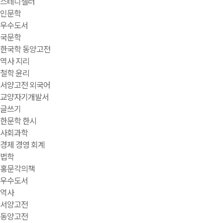
스테디셀러
인문학
우수도서
국문학
한국학 동양고전
역사 지리
철학 윤리
서양고전 외국어
교양자기개발서
글쓰기
한문학 한시
사회과학
경제 경영 회계
법학
홍문각의책
우수도서
역사
서양고전
동양고전