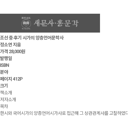
조선 중·후기 시가의 양층언어문학사
정소연 지음
가격
28,000원
발행일
ISBN
분야
페이지
412P
크기
책소개
저자소개
목차
한시와 국어시가의 양층언어시가사로 접근해 그 상관관계사를 고찰하였