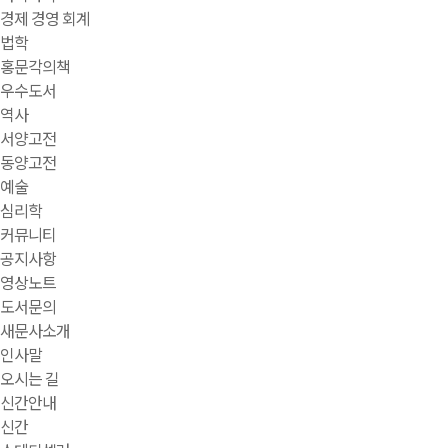
경제 경영 회계
법학
홍문각의책
우수도서
역사
서양고전
동양고전
예술
심리학
커뮤니티
공지사항
영상노트
도서문의
새문사소개
인사말
오시는 길
신간안내
신간