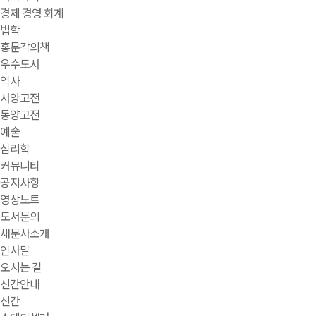
경제 경영 회계
법학
홍문각의책
우수도서
역사
서양고전
동양고전
예술
심리학
커뮤니티
공지사항
영상노트
도서문의
새문사소개
인사말
오시는 길
신간안내
신간