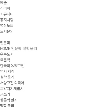
예술
심리학
커뮤니티
공지사항
영상노트
도서문의
인문학
HOME
인문학
철학 윤리
우수도서
국문학
한국학 동양고전
역사 지리
철학 윤리
서양고전 외국어
교양자기개발서
글쓰기
한문학 한시
철학 윤리