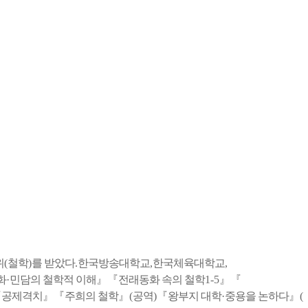
위
(
철학
)
를 받았다
.
한국방송대학교
,
한국체육대학교
,
화
·
민담의 철학적 이해
』『
전래동화 속의 철학
1-5
』『
『
공제격치
』『
주희의 철학
』
(
공역
)
『
왕부지 대학
·
중용을 논하다
』
(