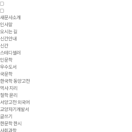
새문사소개
인사말
오시는 길
신간안내
신간
스테디셀러
인문학
우수도서
국문학
한국학 동양고전
역사 지리
철학 윤리
서양고전 외국어
교양자기개발서
글쓰기
한문학 한시
사회과학