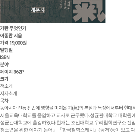
기란 무엇인가
이종란 지음
가격
19,000원
발행일
ISBN
분야
페이지
362P
크기
책소개
저자소개
목차
동아시아 전통 전반에 영향을 미쳐온 기(氣)의 본질과 특징에서부터 현대적 
서울교육대학교를 졸업하고 교사로 근무했다
.
성균관대학교 대학원에
성균관대학교에 출강하였다
.
현재는 조선대학교 우리철학연구소 전
청소년을 위한 이야기 논어
』『
한국철학스케치
』
(
공저
)
등이 있고 