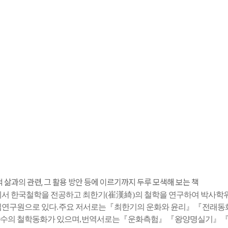
삶과의 관련, 그 활용 방안 등에 이르기까지 두루 모색해 보는 책
서 한국철학을 전공하고 최한기
(
崔漢綺
)
의 철학을 연구하여 박사학
임연구원으로 있다
.
주요 저서로는
『
최한기의 운화와 윤리
』『
전래동
다수의 철학동화가 있으며
,
번역서로는
『
운화측험
』『
왕양명실기
』