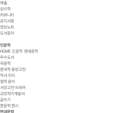
예술
심리학
커뮤니티
공지사항
영상노트
도서문의
인문학
HOME
인문학
현대문학
우수도서
국문학
한국학 동양고전
역사 지리
철학 윤리
서양고전 외국어
교양자기개발서
글쓰기
한문학 한시
현대문학