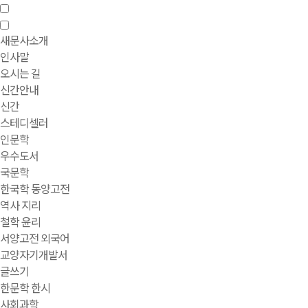
새문사소개
인사말
오시는 길
신간안내
신간
스테디셀러
인문학
우수도서
국문학
한국학 동양고전
역사 지리
철학 윤리
서양고전 외국어
교양자기개발서
글쓰기
한문학 한시
사회과학