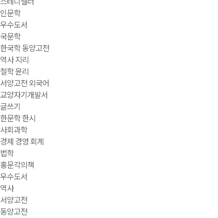
스테디셀러
인문학
우수도서
국문학
한국학 동양고전
역사 지리
철학 윤리
서양고전 외국어
교양자기개발서
글쓰기
한문학 한시
사회과학
경제 경영 회계
법학
홍문각의책
우수도서
역사
서양고전
동양고전