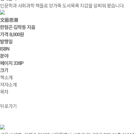
인문학과 사회과학 책들로 양가죽 도서목록 지갑을 살찌워 왔습니다.
文藝思潮
한형곤·김학동 지음
가격
8,000원
발행일
ISBN
분야
페이지
338P
크기
책소개
저자소개
목차
뒤로가기