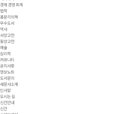
경제 경영 회계
법학
홍문각의책
우수도서
역사
서양고전
동양고전
예술
심리학
커뮤니티
공지사항
영상노트
도서문의
새문사소개
인사말
오시는 길
신간안내
신간