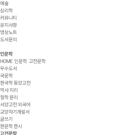
예술
심리학
커뮤니티
공지사항
영상노트
도서문의
인문학
HOME
인문학
고전문학
우수도서
국문학
한국학 동양고전
역사 지리
철학 윤리
서양고전 외국어
교양자기개발서
글쓰기
한문학 한시
고전문학