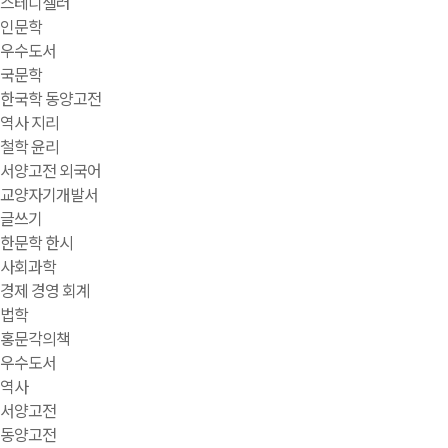
스테디셀러
인문학
우수도서
국문학
한국학 동양고전
역사 지리
철학 윤리
서양고전 외국어
교양자기개발서
글쓰기
한문학 한시
사회과학
경제 경영 회계
법학
홍문각의책
우수도서
역사
서양고전
동양고전