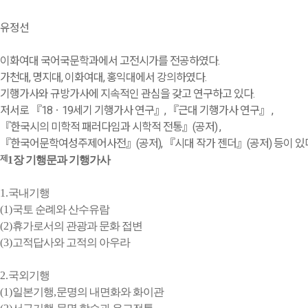
유정선
이화여대 국어국문학과에서 고전시가를 전공하였다.
가천대, 명지대, 이화여대, 홍익대에서 강의하였다.
기행가사와 규방가사에 지속적인 관심을 갖고 연구하고 있다.
저서로 『18ㆍ19세기 기행가사 연구』, 『근대 기행가사 연구』 ,
『한국시의 미학적 패러다임과 시학적 전통』(공저) ,
『한국어문학여성주제어사전』(공저), 『시대 작가 젠더』(공저) 등이 있
제
1
장 기행문과 기행가사
1.
국내기행
(1)
국토 순례와 산수유람
(2)
휴가로서의 관광과 문화 접변
(3)
고적답사와 고적의 아우라
2.
국외기행
(1)
일본기행
,
문명의 내면화와 화이관