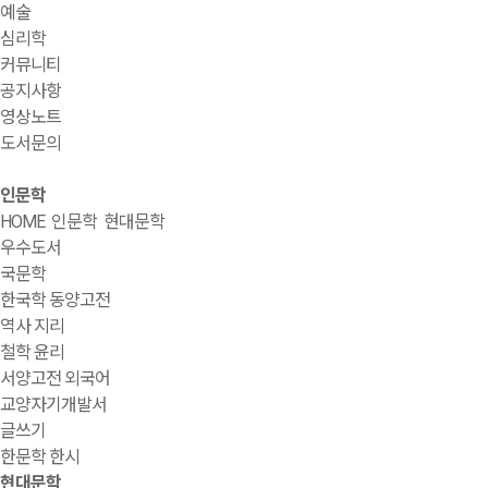
예술
심리학
커뮤니티
공지사항
영상노트
도서문의
인문학
HOME
인문학
현대문학
우수도서
국문학
한국학 동양고전
역사 지리
철학 윤리
서양고전 외국어
교양자기개발서
글쓰기
한문학 한시
현대문학