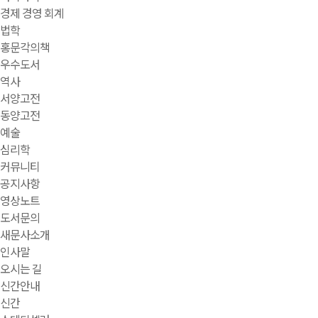
경제 경영 회계
법학
홍문각의책
우수도서
역사
서양고전
동양고전
예술
심리학
커뮤니티
공지사항
영상노트
도서문의
새문사소개
인사말
오시는 길
신간안내
신간