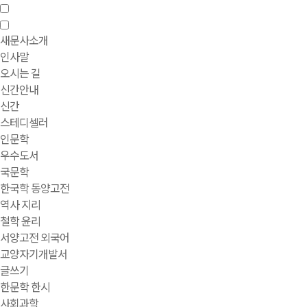
새문사소개
인사말
오시는 길
신간안내
신간
스테디셀러
인문학
우수도서
국문학
한국학 동양고전
역사 지리
철학 윤리
서양고전 외국어
교양자기개발서
글쓰기
한문학 한시
사회과학