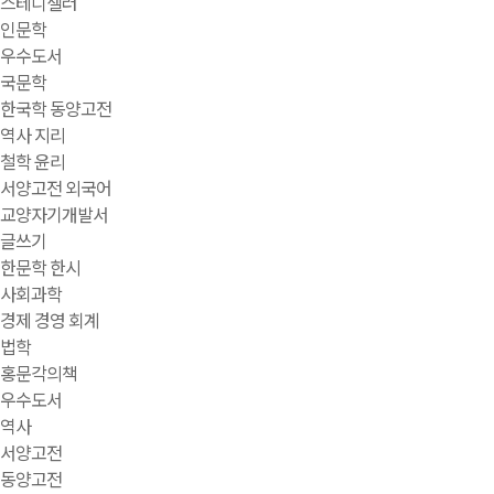
스테디셀러
인문학
우수도서
국문학
한국학 동양고전
역사 지리
철학 윤리
서양고전 외국어
교양자기개발서
글쓰기
한문학 한시
사회과학
경제 경영 회계
법학
홍문각의책
우수도서
역사
서양고전
동양고전