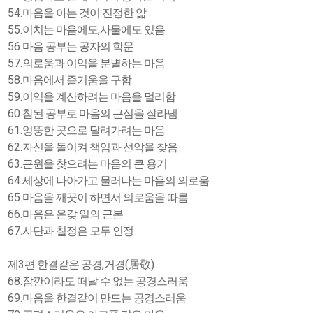
54.
마음을 아는 것이 진정한 앎
55.
,
이치는 마음에도
사물에도 있음
56.
마음 공부는 공자의 학문
57.
의로움과 이익을 분별하는 마음
58.
마음에서 즐거움을 구함
59.
이익을 계산하려는 마음을 멀리함
60.
참된 공부로 마음의 근심을 잘라냄
61.
엉뚱한 곳으로 달려가려는 마음
62.
자신을 돌이켜 책임과 선악을 찾음
63.
근원을 찾으려는 마음의 큰 용기
64.
세상에 나아가고 물러나는 마음의 의로움
65.
마음을 깨끗이 하면서 의로움을 따름
66.
마음은 온갖 일의 근본
67.
사단과 칠정은 모두 인정
3
,
(
)
제
편 한결같은 공경
거경
居敬
68.
잠깐이라도 떠날 수 없는 공경스러움
69.
마음을 한결같이 만드는 공경스러움