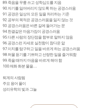
89.
죽음을 무릎 쓰고 성학십도를 지음
90.
자기를 잃어버리지 않도록 하는 공경스러움
91.
공경은 일상의 모든 일을 처리하는 기준
92.
공부의 목적은 공경스러움을 잃지 않는 것
93.
공경스러움은 바른 길에 들어가는 문
94.
한결같은 마음가짐이 공경스러움
95.
다른 사람의 장단점을 함부로 말하지 않음
96.
공경스런 자세로 실천함이 참다운 앎
97.
이치를 탐구하고 일을 바르게 하는 공경스러움
98.
허물 듣기를 기쁘하고 선량한 일을 즐거워함
99.
죽을 때까지 마음을 바르게 해야 함
100.
매화 화분 물을
…
퇴계의 사람됨
주요 용어 풀이
성리유학의 빛과 그늘