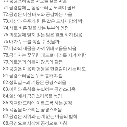
70.
공경스러움은 아교풀 같은 마음
71.
공경함에는 정성스러운 노력이 필요
72.
공경은 어진 태도와 공감하는 마음
73.
세상과 우주가 한 몸 같은 도사서당의 밤
74.
서로 바른 길을 찾는 부부의 인정
75.
의로움에 맞지 않는 일은 결코 하지 않음
76.
내가 누구를 속일 수 있을까
77.
나라의 재물을 아껴 위태로움을 막음
78.
공직자는 꿋꿋한 태도로 나라를 지켜야 함
79.
의로움과 의롭지 않음의 갈등
80.
공경은 마음과 행동을 한결같이 하는 태도
81.
공경스러움은 두루 통해야 함
82.
성학십도의 기둥은 공경스러움
83.
이치와 욕심을 분별하는 공경스러움
84.
일상에서 공경스러움을 높임
85.
지극한 도리에 이르도록 하는 공경
86.
욕심을 다스리는 공경스러움
87.
공경은 지위와 관계 없는 마음의 법칙
88.
공경으로 시작해 공경으로 마침