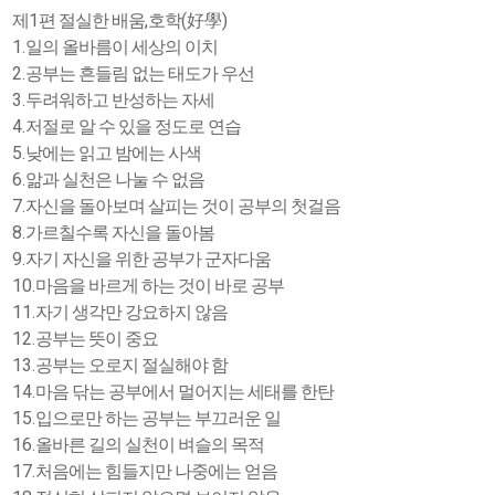
1
,
(
)
제
편 절실한 배움
호학
好學
1.
일의 올바름이 세상의 이치
2.
공부는 흔들림 없는 태도가 우선
3.
두려워하고 반성하는 자세
4.
저절로 알 수 있을 정도로 연습
5.
낮에는 읽고 밤에는 사색
6.
앎과 실천은 나눌 수 없음
7.
자신을 돌아보며 살피는 것이 공부의 첫걸음
8.
가르칠수록 자신을 돌아봄
9.
자기 자신을 위한 공부가 군자다움
10.
마음을 바르게 하는 것이 바로 공부
11.
자기 생각만 강요하지 않음
12.
공부는 뜻이 중요
13.
공부는 오로지 절실해야 함
14.
마음 닦는 공부에서 멀어지는 세태를 한탄
15.
입으로만 하는 공부는 부끄러운 일
16.
올바른 길의 실천이 벼슬의 목적
17.
처음에는 힘들지만 나중에는 얻음