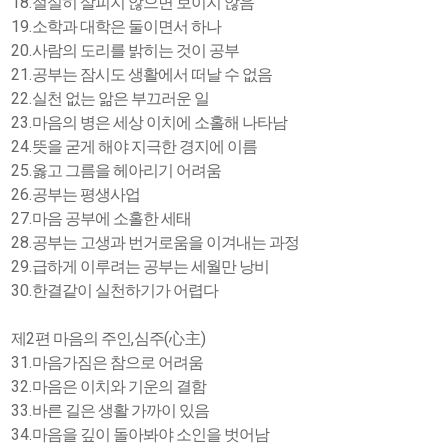
18.
절실히 살피지 않으면 보이지 않음
19.
소학과 대학은 둘이면서 하나
20.
사람의 도리를 밝히는 것이 공부
21.
공부는 잠시도 생활에서 떠날 수 없음
22.
실천 없는 앎은 부끄러운 일
23.
마음의 병은 세상 이치에 소홀해 나타남
24.
뜻을 굳게 해야 지극한 경지에 이름
25.
옳고 그름을 헤아리기 어려움
26.
공부는 평생사업
27.
마음 공부에 소홀한 세태
28.
공부는 고생과 번거로움을 이겨내는 과정
29.
급하게 이루려는 공부는 세월만 낭비
30.
한결같이 실천하기가 어렵다
2
,
(
)
제
편 마음의 주인
심주
心主
31.
마음가짐은 참으로 어려움
32.
마음은 이치와 기운의 결함
33.
바른 길은 생활 가까이 있음
34.
마음을 깊이 돌아봐야 소인을 벗어남