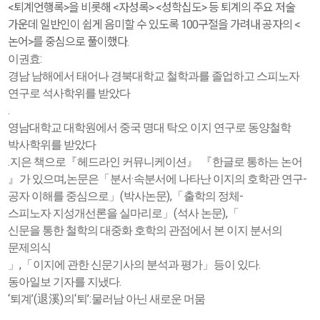
<퇴계언행록>을 비롯해 <자성록> <성학십도> 등 퇴계의 주요 저술
가운데 일반인이 쉽게 음미할 수 있도록 100구절을 가려내 공자의 <
논어>를 중심으로 풀이했다.
:
이권효
경남 남해에서 태어나 경북대학교 철학과를 졸업하고 스피노자
연구로 석사학위를 받았다
.
영남대학교 대학원에서 중국 명대 탁오 이지 연구로 동양철학
박사학위를 받았다
.
지은 책으로
『
헤드라인 커뮤니케이션
』 『
한글로 통하는 논어
,
·
-
』
가 있으며
논문은
「
분서
속분서에 나타난 이지의 호학관 연구
(
),
-
공자 이해를 중심으로
」
박사논문
「
출학의 정체
(
),
스피노자 지성개선론을 실마리로
」
석사 논문
「
신문을 통한 철학의 대중화 호학의 관점에서 본 이지 분서의
문제의식
,
.
」
「
이지에 관한 신문기사의 분석과 평가
」
등이 있다
.
동아일보 기자를 지냈다
‘
’(
)
‘
’:
퇴계
退溪
의
퇴
물러남 아닌 새로운 머뭄