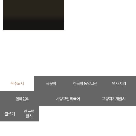
인문학
HOME
인문학
우수도서
우수도서
국문학
한국학 동양고전
역사 지리
철학 윤리
서양고전 외국어
교양자기개발서
한문학
글쓰기
한시