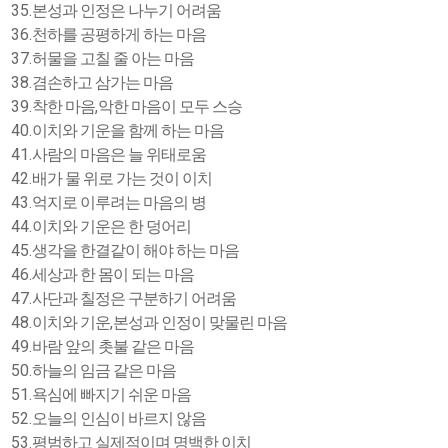
35.
본성과 인정은 나누기 어려움
36.
천하를 공평하게 하는 마음
37.
허물을 고칠 줄 아는 마음
38.
겸손하고 삼가는 마음
39.
,
착한 마음
악한 마음이 모두 스승
40.
이치와 기운을 함께 하는 마음
41.
사람의 마음은 늘 위태로움
42.
배가 물 위로 가는 것이 이치
43.
억지로 이루려는 마음의 병
44.
이치와 기운은 한 덩어리
45.
생각을 한결같이 해야 하는 마음
46.
세상과 한 몸이 되는 마음
47.
사단과 칠정은 구분하기 어려움
48.
,
이치와 기운
본성과 인정이 맞물린 마음
49.
바람 앞의 촛불 같은 마음
50.
하늘의 임금 같은 마음
51.
욕심에 빠지기 쉬운 마음
52.
오늘의 인심이 바르지 않음
53.
평범하고 실제적이며 명백한 이치