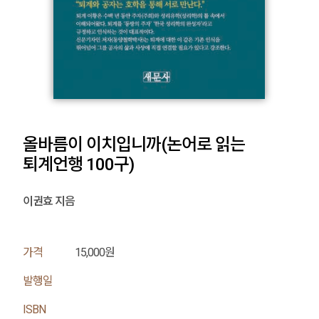
올바름이 이치입니까(논어로 읽는
퇴계언행 100구)
이권효 지음
가격
15,000원
발행일
ISBN