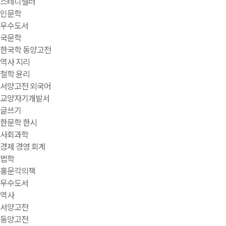
스테디셀러
인문학
우수도서
국문학
한국학 동양고전
역사 지리
철학 윤리
서양고전 외국어
교양자기개발서
글쓰기
한문학 한시
사회과학
경제 경영 회계
법학
홍문각의책
우수도서
역사
서양고전
동양고전