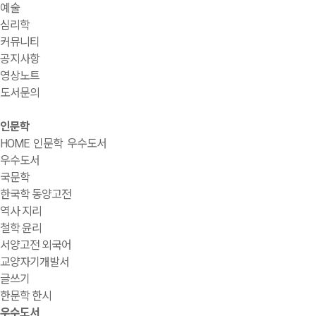
예술
심리학
커뮤니티
공지사항
영상노트
도서문의
인문학
HOME
인문학
우수도서
우수도서
국문학
한국학 동양고전
역사 지리
철학 윤리
서양고전 외국어
교양자기개발서
글쓰기
한문학 한시
우수도서