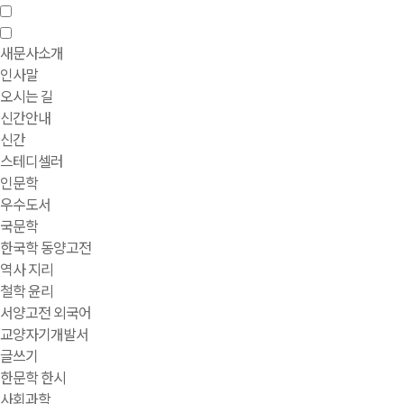
새문사소개
인사말
오시는 길
신간안내
신간
스테디셀러
인문학
우수도서
국문학
한국학 동양고전
역사 지리
철학 윤리
서양고전 외국어
교양자기개발서
글쓰기
한문학 한시
사회과학