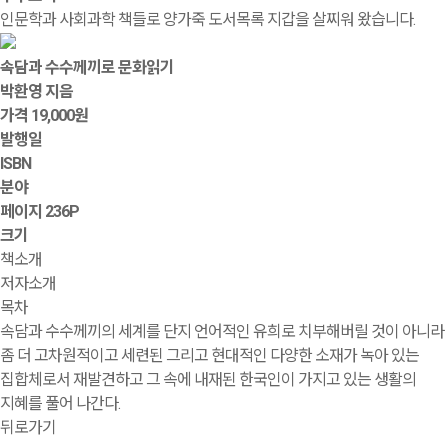
인문학과 사회과학 책들로 양가죽 도서목록 지갑을 살찌워 왔습니다.
속담과 수수께끼로 문화읽기
박환영 지음
가격
19,000원
발행일
ISBN
분야
페이지
236P
크기
책소개
저자소개
목차
속담과 수수께끼의 세계를 단지 언어적인 유희로 치부해버릴 것이 아니라
좀 더 고차원적이고 세련된 그리고 현대적인 다양한 소재가 녹아 있는
집합체로서 재발견하고 그 속에 내재된 한국인이 가지고 있는 생활의
지혜를 풀어 나간다.
뒤로가기