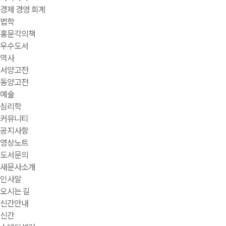
경제 경영 회계
법학
홍문각의책
우수도서
역사
서양고전
동양고전
예술
심리학
커뮤니티
공지사항
영상노트
도서문의
새문사소개
인사말
오시는 길
신간안내
신간