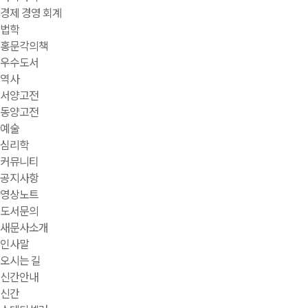
경제 경영 회계
법학
홍문각의책
우수도서
역사
서양고전
동양고전
예술
심리학
커뮤니티
공지사항
영상노트
도서문의
새문사소개
인사말
오시는 길
신간안내
신간