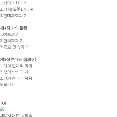
1.
서양과학과 기
2.
기학
(
氣學
)
과 과학
3.
현대과학과 기
제
4
장 기의 활용
1.
예술과 기
2.
한의학과 기
3.
종교
·
민속과 기
제
5
장 현대적 삶과 기
1.
기의 현대적 의의
2.
삶의 방식과 기
3.
기의 현대적 응용
뒤로가기
TOP
새문사
대표 : 김혜숙