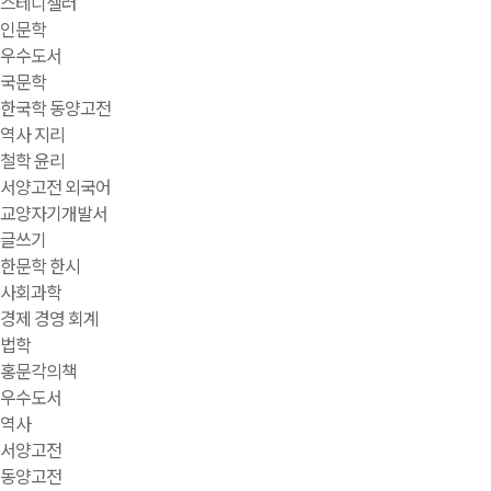
스테디셀러
인문학
우수도서
국문학
한국학 동양고전
역사 지리
철학 윤리
서양고전 외국어
교양자기개발서
글쓰기
한문학 한시
사회과학
경제 경영 회계
법학
홍문각의책
우수도서
역사
서양고전
동양고전