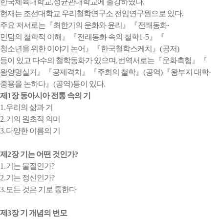
한국체육대학교
,
성균관대학교에 출강하였다
.
현재는 조선대학교 우리철학연구소 전임연구원으로 있다
.
주요 저서로는
『
최한기의 운화와 윤리
』『
전래동화
·
민담의 철학적 이해
』『
전래동화 속의 철학
1-5
』『
청소년을 위한 이야기 논어
』『
한국철학스케치
』
(
공저
)
등이 있고 다수의 철학동화가 있으며
,
번역서로는
『
운화측험
』『
왕양명실기
』『
공제격치
』『
주희의 철학
』
(
공역
)
『
왕부지 대학
·
중용을 논하다
』
(
공역
)
등이 있다
.
제
1
장 동아시아 전통 속의 기
1.
우리의 삶과 기
2.
기의 원초적 의미
3.
다양한 이름의 기
제
2
장 기는 어떤 것인가
?
1.
기는 물질인가
?
2.
기는 정신인가
?
3.
모든 것은 기로 통한다
제
3
장 기 개념의 변모