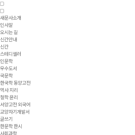
새문사소개
인사말
오시는 길
신간안내
신간
스테디셀러
인문학
우수도서
국문학
한국학 동양고전
역사 지리
철학 윤리
서양고전 외국어
교양자기개발서
글쓰기
한문학 한시
사회과학