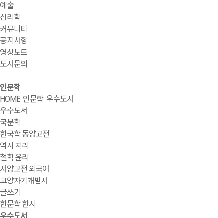
예술
심리학
커뮤니티
공지사항
영상노트
도서문의
인문학
HOME
인문학
우수도서
우수도서
국문학
한국학 동양고전
역사 지리
철학 윤리
서양고전 외국어
교양자기개발서
글쓰기
한문학 한시
우수도서