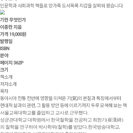
인문학과 사회과학 책들로 양가죽 도서목록 지갑을 살찌워 왔습니다.
기란 무엇인가
이종란 지음
가격
19,000원
발행일
ISBN
분야
페이지
362P
크기
책소개
저자소개
목차
동아시아 전통 전반에 영향을 미쳐온 기(氣)의 본질과 특징에서부터
현대적 삶과의 관련, 그 활용 방안 등에 이르기까지 두루 모색해 보는 책
서울교육대학교를 졸업하고 교사로 근무했다
.
성균관대학교 대학원에서 한국철학을 전공하고 최한기
(
崔漢綺
)
의 철학을 연구하여 박사학위
(
철학
)
를 받았다
.
한국방송대학교
,