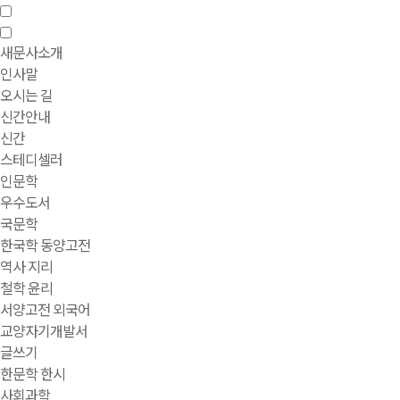
새문사소개
인사말
오시는 길
신간안내
신간
스테디셀러
인문학
우수도서
국문학
한국학 동양고전
역사 지리
철학 윤리
서양고전 외국어
교양자기개발서
글쓰기
한문학 한시
사회과학