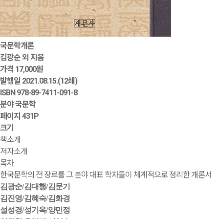
국문학개론
김광순 외 지음
가격
17,000원
발행일
2021.08.15.(12쇄)
ISBN
978-89-7411-091-8
분야
국문학
페이지
431P
크기
책소개
저자소개
목차
한국문학의 전 장르를 그 분야 대표 학자들이 체계적으로 정리한 개론서
김광순
/
김대행
/
김문기
김진영
/
김혜숙
/
김화경
설성경
/
성기옥
/
양민정