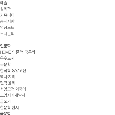
예술
심리학
커뮤니티
공지사항
영상노트
도서문의
인문학
HOME
인문학
국문학
우수도서
국문학
한국학 동양고전
역사 지리
철학 윤리
서양고전 외국어
교양자기개발서
글쓰기
한문학 한시
국문학