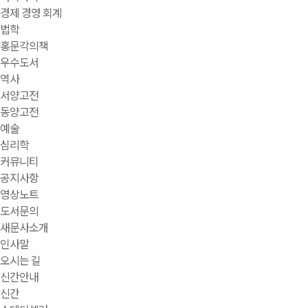
경제 경영 회계
법학
홍문각의책
우수도서
역사
서양고전
동양고전
예술
심리학
커뮤니티
공지사항
영상노트
도서문의
새문사소개
인사말
오시는 길
신간안내
신간