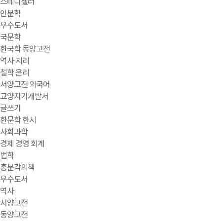
스테디셀러
인문학
우수도서
국문학
한국학 동양고전
역사 지리
철학 윤리
서양고전 외국어
교양자기개발서
글쓰기
한문학 한시
사회과학
경제 경영 회계
법학
홍문각의책
우수도서
역사
서양고전
동양고전