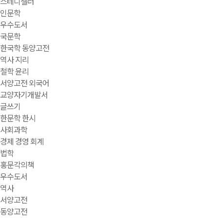
스테디셀러
인문학
우수도서
국문학
한국학 동양고전
역사 지리
철학 윤리
서양고전 외국어
교양자기개발서
글쓰기
한문학 한시
사회과학
경제 경영 회계
법학
홍문각의책
우수도서
역사
서양고전
동양고전