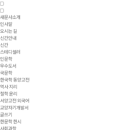
새문사소개
인사말
오시는 길
신간안내
신간
스테디셀러
인문학
우수도서
국문학
한국학 동양고전
역사 지리
철학 윤리
서양고전 외국어
교양자기개발서
글쓰기
한문학 한시
사회과학