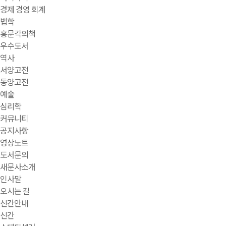
경제 경영 회계
법학
홍문각의책
우수도서
역사
서양고전
동양고전
예술
심리학
커뮤니티
공지사항
영상노트
도서문의
새문사소개
인사말
오시는 길
신간안내
신간