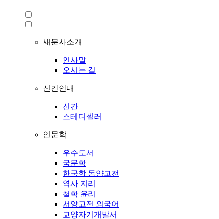
새문사소개
인사말
오시는 길
신간안내
신간
스테디셀러
인문학
우수도서
국문학
한국학 동양고전
역사 지리
철학 윤리
서양고전 외국어
교양자기개발서