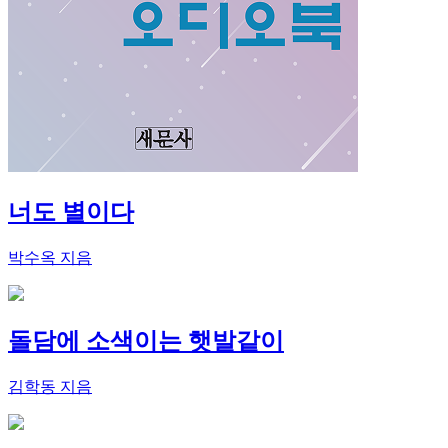
너도 별이다
박수옥 지음
돌담에 소색이는 햇발같이
김학동 지음