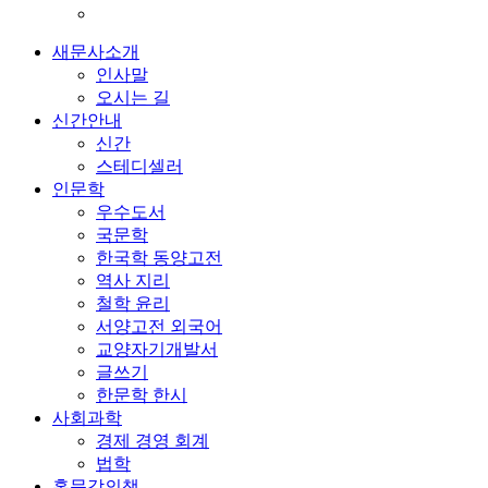
새문사소개
인사말
오시는 길
신간안내
신간
스테디셀러
인문학
우수도서
국문학
한국학 동양고전
역사 지리
철학 윤리
서양고전 외국어
교양자기개발서
글쓰기
한문학 한시
사회과학
경제 경영 회계
법학
홍문각의책