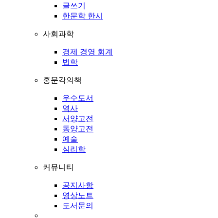
글쓰기
한문학 한시
사회과학
경제 경영 회계
법학
홍문각의책
우수도서
역사
서양고전
동양고전
예술
심리학
커뮤니티
공지사항
영상노트
도서문의