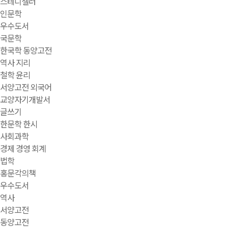
스테디셀러
인문학
우수도서
국문학
한국학 동양고전
역사 지리
철학 윤리
서양고전 외국어
교양자기개발서
글쓰기
한문학 한시
사회과학
경제 경영 회계
법학
홍문각의책
우수도서
역사
서양고전
동양고전