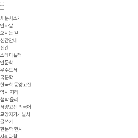
새문사소개
인사말
오시는 길
신간안내
신간
스테디셀러
인문학
우수도서
국문학
한국학 동양고전
역사 지리
철학 윤리
서양고전 외국어
교양자기개발서
글쓰기
한문학 한시
사회과학