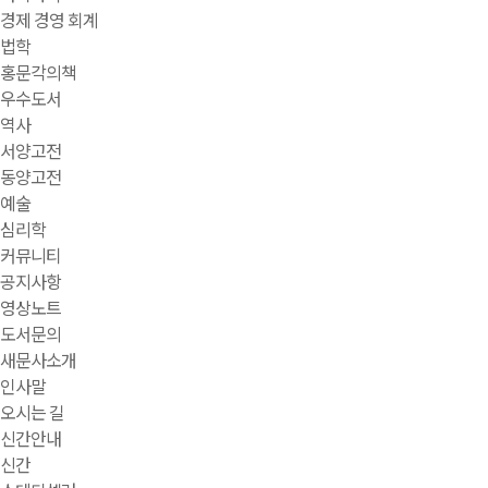
경제 경영 회계
법학
홍문각의책
우수도서
역사
서양고전
동양고전
예술
심리학
커뮤니티
공지사항
영상노트
도서문의
새문사소개
인사말
오시는 길
신간안내
신간