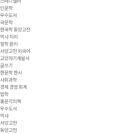
스테디셀러
인문학
우수도서
국문학
한국학 동양고전
역사 지리
철학 윤리
서양고전 외국어
교양자기개발서
글쓰기
한문학 한시
사회과학
경제 경영 회계
법학
홍문각의책
우수도서
역사
서양고전
동양고전