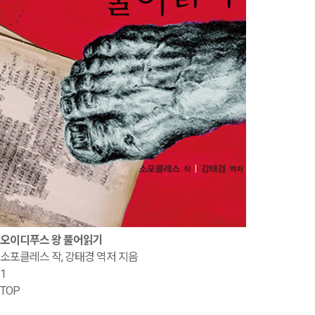
오이디푸스 왕 풀어읽기
소포클레스 작, 강태경 역저 지음
1
TOP