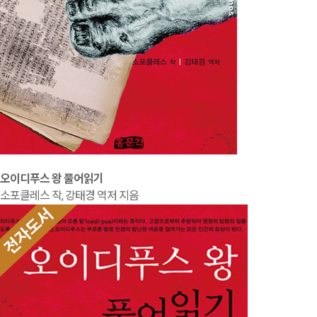
오이디푸스 왕 풀어읽기
소포클레스 작, 강태경 역저 지음