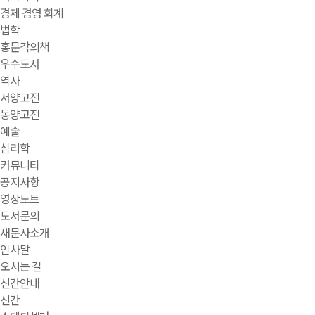
경제 경영 회계
법학
홍문각의책
우수도서
역사
서양고전
동양고전
예술
심리학
커뮤니티
공지사항
영상노트
도서문의
새문사소개
인사말
오시는 길
신간안내
신간