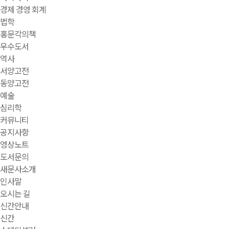
경제 경영 회계
법학
홍문각의책
우수도서
역사
서양고전
동양고전
예술
심리학
커뮤니티
공지사항
영상노트
도서문의
새문사소개
인사말
오시는 길
신간안내
신간