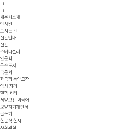
새문사소개
인사말
오시는 길
신간안내
신간
스테디셀러
인문학
우수도서
국문학
한국학 동양고전
역사 지리
철학 윤리
서양고전 외국어
교양자기개발서
글쓰기
한문학 한시
사회과학