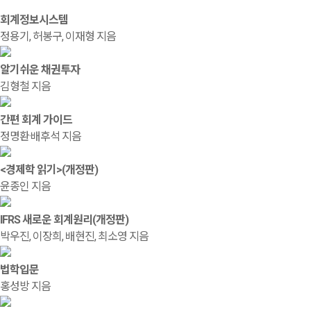
회계정보시스템
정용기, 허봉구, 이재형 지음
알기쉬운 채권투자
김형철 지음
간편 회계 가이드
정명환·배후석 지음
<경제학 읽기>(개정판)
윤종인 지음
IFRS 새로운 회계원리(개정판)
박우진, 이장희, 배현진, 최소영 지음
법학입문
홍성방 지음