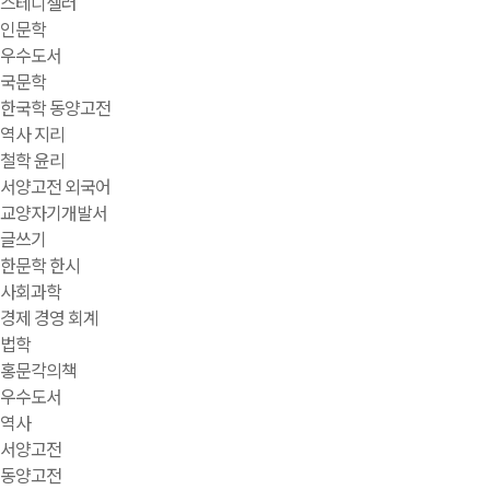
스테디셀러
인문학
우수도서
국문학
한국학 동양고전
역사 지리
철학 윤리
서양고전 외국어
교양자기개발서
글쓰기
한문학 한시
사회과학
경제 경영 회계
법학
홍문각의책
우수도서
역사
서양고전
동양고전