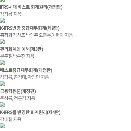
IFRS시대 베스트 회계원리(개정판)
김갑룡 지음
K-IFRS반영 중급재무회계(제9판)
홍정화·김상조·박인주·오종문,이현아 지음
관리회계의 이해(제3판)
문두철·박우진 지음
베스트중급재무회계(개정판)
김갑룡, 공경태, 곽영민 지음
금융학원론(개정판)
주상룡, 정문경 지음
K-IFRS를 반영한 회계원리(제4판)
강내철 지음