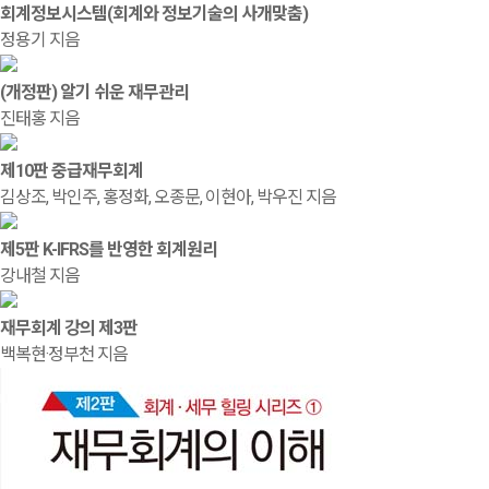
회계정보시스템(회계와 정보기술의 사개맞춤)
정용기 지음
(개정판) 알기 쉬운 재무관리
진태홍 지음
제10판 중급재무회계
김상조, 박인주, 홍정화, 오종문, 이현아, 박우진 지음
제5판 K-IFRS를 반영한 회계원리
강내철 지음
재무회계 강의 제3판
백복현·정부천 지음