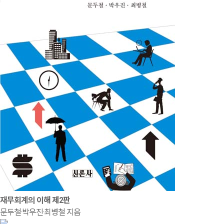
재무회계의 이해 제2판
문두철·박우진·최병철 지음