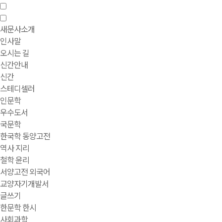
새문사소개
인사말
오시는 길
신간안내
신간
스테디셀러
인문학
우수도서
국문학
한국학 동양고전
역사 지리
철학 윤리
서양고전 외국어
교양자기개발서
글쓰기
한문학 한시
사회과학