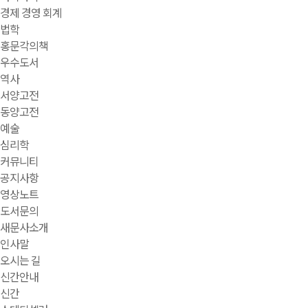
경제 경영 회계
법학
홍문각의책
우수도서
역사
서양고전
동양고전
예술
심리학
커뮤니티
공지사항
영상노트
도서문의
새문사소개
인사말
오시는 길
신간안내
신간