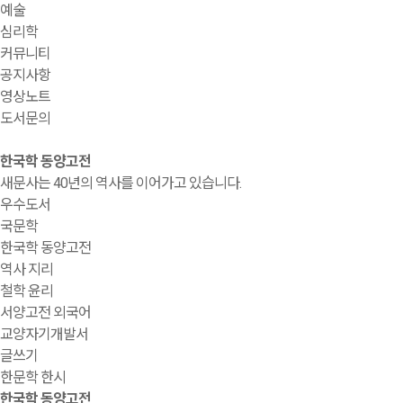
예술
심리학
커뮤니티
공지사항
영상노트
도서문의
한국학 동양고전
새문사는 40년의 역사를 이어가고 있습니다.
우수도서
국문학
한국학 동양고전
역사 지리
철학 윤리
서양고전 외국어
교양자기개발서
글쓰기
한문학 한시
한국학 동양고전