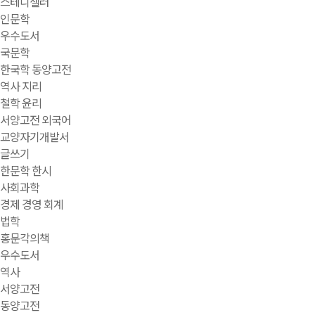
스테디셀러
인문학
우수도서
국문학
한국학 동양고전
역사 지리
철학 윤리
서양고전 외국어
교양자기개발서
글쓰기
한문학 한시
사회과학
경제 경영 회계
법학
홍문각의책
우수도서
역사
서양고전
동양고전