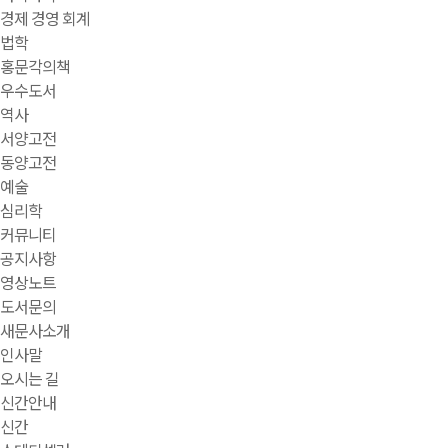
경제 경영 회계
법학
홍문각의책
우수도서
역사
서양고전
동양고전
예술
심리학
커뮤니티
공지사항
영상노트
도서문의
새문사소개
인사말
오시는 길
신간안내
신간