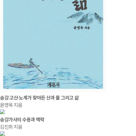
송강·고산·노계가 찾아든 산과 물 그리고 삶
윤영옥 지음
송강가사의 수용과 맥락
김진희 지음