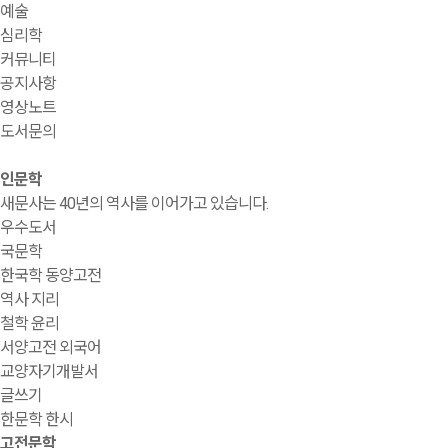
예술
심리학
커뮤니티
공지사항
영상노트
도서문의
인문학
새문사는 40년의 역사를 이어가고 있습니다.
우수도서
국문학
한국학 동양고전
역사 지리
철학 윤리
서양고전 외국어
교양자기개발서
글쓰기
한문학 한시
고전문학