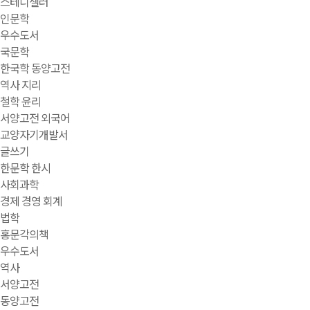
스테디셀러
인문학
우수도서
국문학
한국학 동양고전
역사 지리
철학 윤리
서양고전 외국어
교양자기개발서
글쓰기
한문학 한시
사회과학
경제 경영 회계
법학
홍문각의책
우수도서
역사
서양고전
동양고전