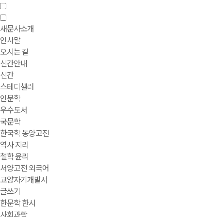
새문사소개
인사말
오시는 길
신간안내
신간
스테디셀러
인문학
우수도서
국문학
한국학 동양고전
역사 지리
철학 윤리
서양고전 외국어
교양자기개발서
글쓰기
한문학 한시
사회과학