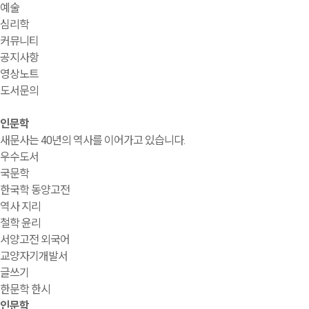
예술
심리학
커뮤니티
공지사항
영상노트
도서문의
인문학
새문사는 40년의 역사를 이어가고 있습니다.
우수도서
국문학
한국학 동양고전
역사 지리
철학 윤리
서양고전 외국어
교양자기개발서
글쓰기
한문학 한시
인문학