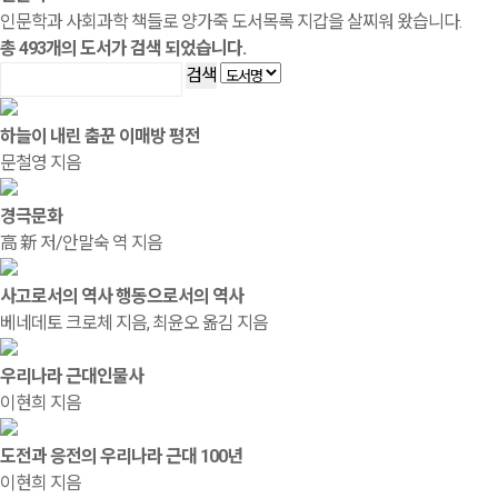
인문학과 사회과학 책들로 양가죽 도서목록 지갑을 살찌워 왔습니다.
총
493
개의 도서가 검색 되었습니다.
검색
하늘이 내린 춤꾼 이매방 평전
문철영 지음
경극문화
高 新 저/안말숙 역 지음
사고로서의 역사 행동으로서의 역사
베네데토 크로체 지음, 최윤오 옮김 지음
우리나라 근대인물사
이현희 지음
도전과 응전의 우리나라 근대 100년
이현희 지음