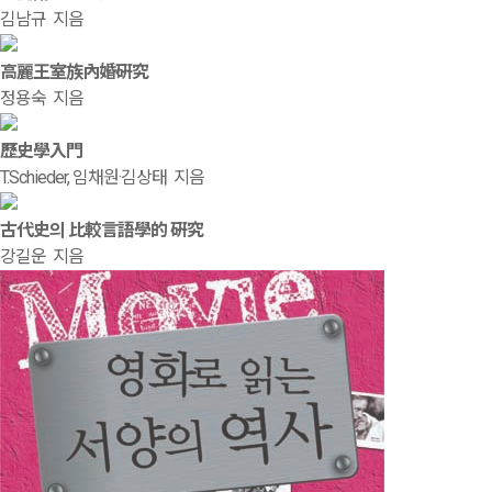
김남규 지음
高麗王室族內婚硏究
정용숙 지음
歷史學入門
T.Schieder, 임채원·김상태 지음
古代史의 比較言語學的 硏究
강길운 지음