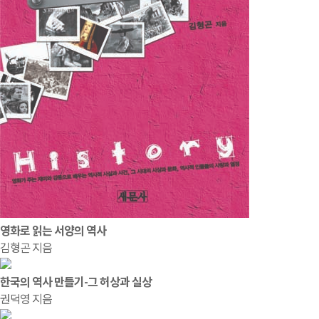
영화로 읽는 서양의 역사
김형곤 지음
한국의 역사 만들기-그 허상과 실상
권덕영 지음