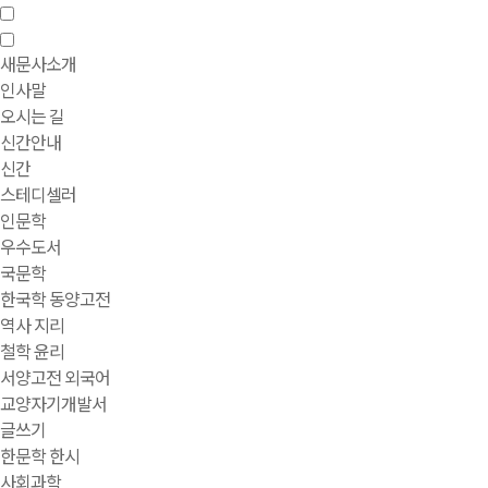
새문사소개
인사말
오시는 길
신간안내
신간
스테디셀러
인문학
우수도서
국문학
한국학 동양고전
역사 지리
철학 윤리
서양고전 외국어
교양자기개발서
글쓰기
한문학 한시
사회과학