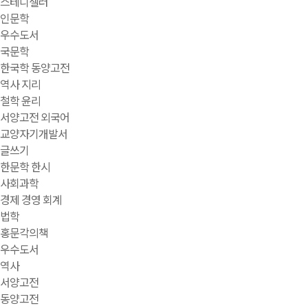
스테디셀러
인문학
우수도서
국문학
한국학 동양고전
역사 지리
철학 윤리
서양고전 외국어
교양자기개발서
글쓰기
한문학 한시
사회과학
경제 경영 회계
법학
홍문각의책
우수도서
역사
서양고전
동양고전