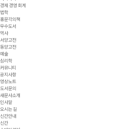
경제 경영 회계
법학
홍문각의책
우수도서
역사
서양고전
동양고전
예술
심리학
커뮤니티
공지사항
영상노트
도서문의
새문사소개
인사말
오시는 길
신간안내
신간