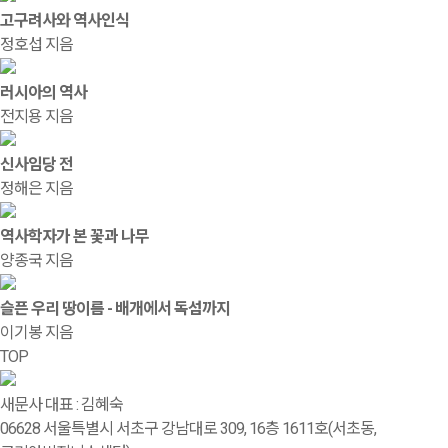
고구려사와 역사인식
정호섭 지음
러시아의 역사
전지용 지음
신사임당 전
정해은 지음
역사학자가 본 꽃과 나무
양종국 지음
슬픈 우리 땅이름 - 배개에서 독섬까지
이기봉 지음
TOP
새문사
대표 : 김혜숙
06628 서울특별시 서초구 강남대로 309, 16층 1611호(서초동,