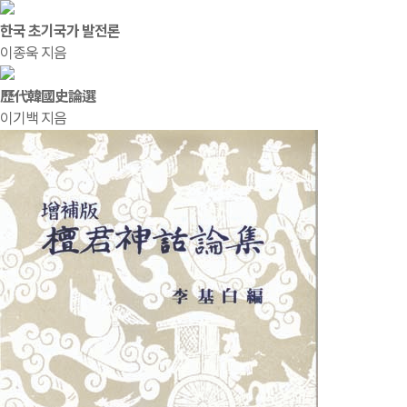
한국 초기국가 발전론
이종욱 지음
歷代韓國史論選
이기백 지음