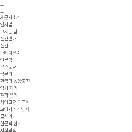
새문사소개
인사말
오시는 길
신간안내
신간
스테디셀러
인문학
우수도서
국문학
한국학 동양고전
역사 지리
철학 윤리
서양고전 외국어
교양자기개발서
글쓰기
한문학 한시
사회과학