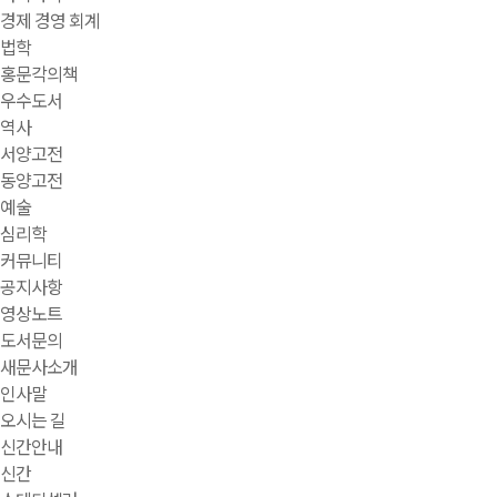
경제 경영 회계
법학
홍문각의책
우수도서
역사
서양고전
동양고전
예술
심리학
커뮤니티
공지사항
영상노트
도서문의
새문사소개
인사말
오시는 길
신간안내
신간