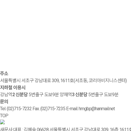
주소
서울특별시 서초구 강남대로 309, 1611호(서초동, 코리아비지니스센터)
지하철 이용시
강남역
2
신분당
5번출구 도보9분
양재역
3
신분당
5번출구 도보9분
문의
Tel. (02)715-7232
Fax. (02)715-7235
E-mail. hmgbp@hanmail.net
TOP
새문사
대표 : 김혜숙
06628 서울특별시 서초구 강남대로 309, 16층 16