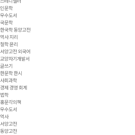
스테디셀러
인문학
우수도서
국문학
한국학 동양고전
역사 지리
철학 윤리
서양고전 외국어
교양자기개발서
글쓰기
한문학 한시
사회과학
경제 경영 회계
법학
홍문각의책
우수도서
역사
서양고전
동양고전