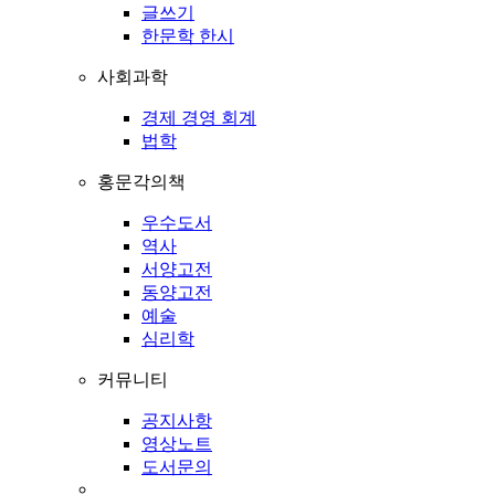
글쓰기
한문학 한시
사회과학
경제 경영 회계
법학
홍문각의책
우수도서
역사
서양고전
동양고전
예술
심리학
커뮤니티
공지사항
영상노트
도서문의