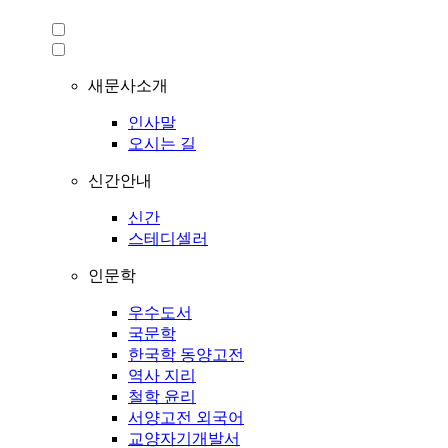
새문사소개
인사말
오시는 길
신간안내
신간
스테디셀러
인문학
우수도서
국문학
한국학 동양고전
역사 지리
철학 윤리
서양고전 외국어
교양자기개발서