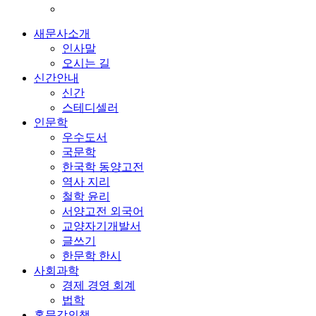
새문사소개
인사말
오시는 길
신간안내
신간
스테디셀러
인문학
우수도서
국문학
한국학 동양고전
역사 지리
철학 윤리
서양고전 외국어
교양자기개발서
글쓰기
한문학 한시
사회과학
경제 경영 회계
법학
홍문각의책