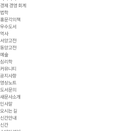
경제 경영 회계
법학
홍문각의책
우수도서
역사
서양고전
동양고전
예술
심리학
커뮤니티
공지사항
영상노트
도서문의
새문사소개
인사말
오시는 길
신간안내
신간