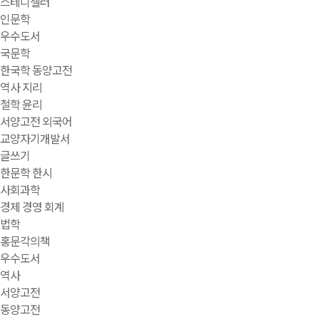
스테디셀러
인문학
우수도서
국문학
한국학 동양고전
역사 지리
철학 윤리
서양고전 외국어
교양자기개발서
글쓰기
한문학 한시
사회과학
경제 경영 회계
법학
홍문각의책
우수도서
역사
서양고전
동양고전