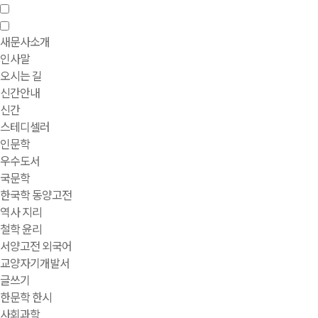
새문사소개
인사말
오시는 길
신간안내
신간
스테디셀러
인문학
우수도서
국문학
한국학 동양고전
역사 지리
철학 윤리
서양고전 외국어
교양자기개발서
글쓰기
한문학 한시
사회과학